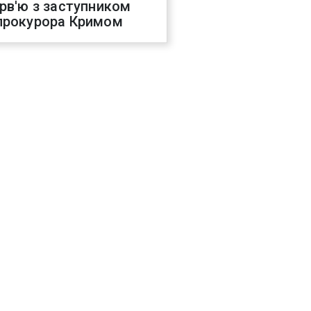
ерв'ю з заступником
прокурора Кримом