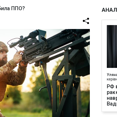
збила ППО?
АНАЛ
Улян
керів
РФ 
рак
нав
Вад