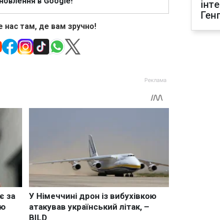
новлення в Google!
інт
Ген
 нас там, де вам зручно!