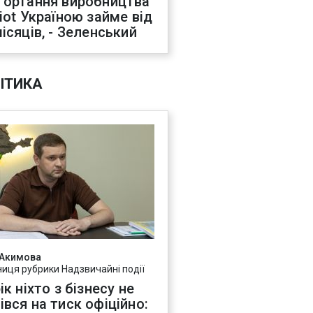
гортання виробництва
riot Україною займе від
місяців, - Зеленський
ІТИКА
 Акимова
ниця рубрики Надзвичайні події
ік ніхто з бізнесу не
івся на тиск офіційно: