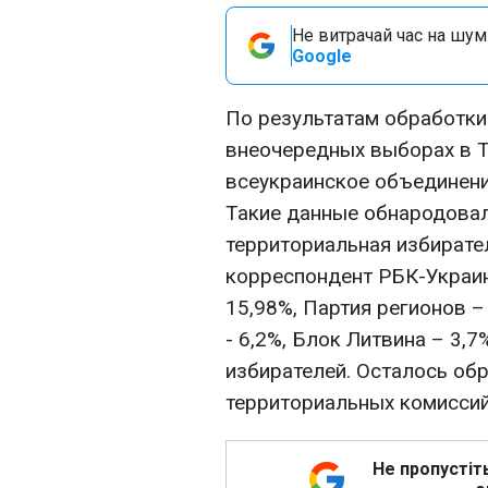
Не витрачай час на шум!
Google
По результатам обработки 
внеочередных выборах в Т
всеукраинское объединени
Такие данные обнародовал
территориальная избирате
корреспондент РБК-Украин
15,98%, Партия регионов –
- 6,2%, Блок Литвина – 3,
избирателей. Осталось об
территориальных комиссий 
Не пропустіт