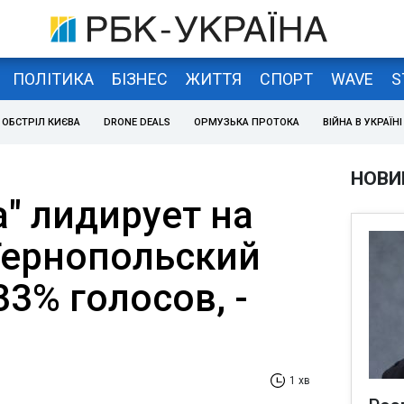
ПОЛІТИКА
БІЗНЕС
ЖИТТЯ
СПОРТ
WAVE
S
ОБСТРІЛ КИЄВА
DRONE DEALS
ОРМУЗЬКА ПРОТОКА
ВІЙНА В УКРАЇНІ
НОВИ
" лидирует на
Тернопольский
33% голосов, -
1 хв