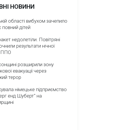
ВНІ НОВИНИ
кій області вибухом зачепило
 повний дітей
ракет недолетіли. Повітряні
очнили результати нічної
 ППО
сонщині розширили зону
кової евакуації через
кий терор
кувала німецьке підприємство
ерг енд Шуберт" на
рщині