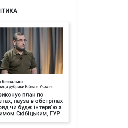
ІТИКА
а Безпалько
ниця рубрики Війна в Україні
виконує план по
етах, пауза в обстрілах
ряд чи буде: інтервʼю з
имом Скібіцьким, ГУР