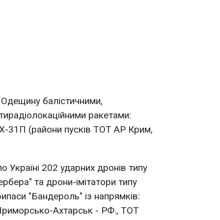
и Одещину балістичними,
тирадіолокаційними ракетами:
 Х-31П (райони пусків ТОТ АР Крим,
по Україні 202 ударних дронів типу
"Гербера" та дрони-імітатори типу
ипаси "Бандероль" із напрямків:
Приморсько-Ахтарськ - РФ., ТОТ