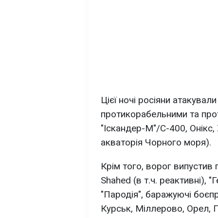
Цієї ночі росіяни атакувал
протикорабельними та про
"Іскандер-М"/С-400, Онікс,
акваторія Чорного моря).
Крім того, ворог випустив 
Shahed (в т.ч. реактивні), 
"Пародія", баражуючі боєпр
Курськ, Міллерово, Орел, 