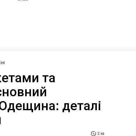
їні
кетами та
сновний
 Одещина: деталі
и
2 хв