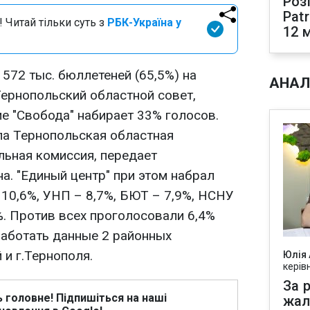
Роз
Pat
 Читай тільки суть з
РБК-Україна у
12 
572 тыс. бюллетеней (65,5%) на
АНАЛ
ернопольский областной совет,
е "Свобода" набирает 33% голосов.
а Тернопольская областная
льная комиссия, передает
а. "Единый центр" при этом набрал
 10,6%, УНП – 8,7%, БЮТ – 7,9%, НСНУ
7%. Против всех проголосовали 6,4%
работать данные 2 районных
и г.Тернополя.
Юлія
керів
За р
ь головне! Підпишіться на наші
жал