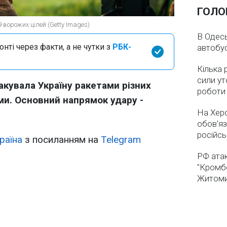
ГОЛО
ворожих цілей (Getty Images)
В Одесь
нті через факти, а не чутки з
РБК-
автобус
Кілька 
сили ут
такувала Україну ракетами різних
роботи
ми. Основний напрямок удару -
На Хер
обов’яз
російсь
раїна
з посиланням на
Telegram
РФ ата
"Кромб
Житоми