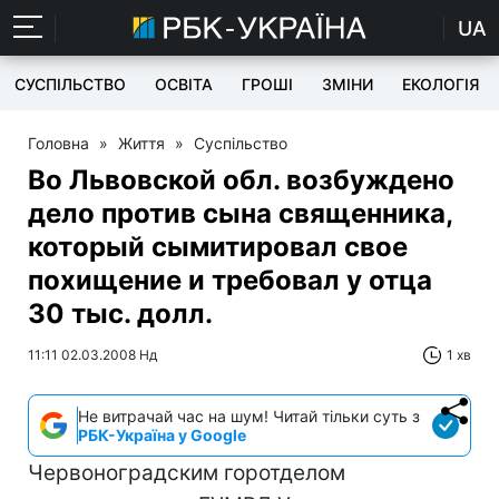
UA
СУСПІЛЬСТВО
ОСВІТА
ГРОШІ
ЗМІНИ
ЕКОЛОГІЯ
Головна
»
Життя
»
Суспільство
Во Львовской обл. возбуждено
дело против сына священника,
который сымитировал свое
похищение и требовал у отца
30 тыс. долл.
11:11 02.03.2008 Нд
1 хв
Не витрачай час на шум! Читай тільки суть з
РБК-Україна у Google
Червоноградским горотделом