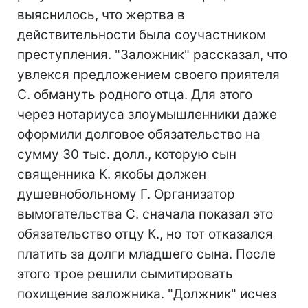
выяснилось, что жертва в
действительности была соучастником
преступления. "Заложник" рассказал, что
увлекся предложением своего приятеля
С. обмануть родного отца. Для этого
через нотариуса злоумышленники даже
оформили долговое обязательство на
сумму 30 тыс. долл., которую сын
священника К. якобы должен
душевнобольному Г. Организатор
вымогательства С. сначала показал это
обязательство отцу К., но тот отказался
платить за долги младшего сына. После
этого трое решили сымитировать
похищение заложника. "Должник" исчез