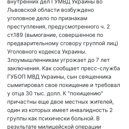
внутренних дел ГУМВД Украины во
Львовской области возбуждено
уголовное дело по признакам
преступления, предусмотренного ч. 2
ст.189 (вымогание, совершенное по
предварительному сговору группой лиц)
Уголовного кодекса Украины.
Злоумышленникам угрожает до 7 лет
заключения. Как сообщает пресс-служба
ГУБОП МВД Украины, сын священника
сымитировал свое похищение и требовал
у отца 30 тыс. долл. К "похищению"
причастны еще двое местных жителей,
один из которых имеет инвалидность 2
группы как психически больной. В
результате милицейской операции