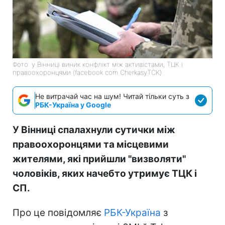
Фото: у Вінниці виник конфлікт між активістами, ТЦК і
правоохоронцями (facebook com CherkasyTCK)
Не витрачай час на шум! Читай тільки суть з
РБК-Україна у Google
У Вінниці спалахнули сутички між
правоохоронцями та місцевими
жителями, які прийшли "визволяти"
чоловіків, яких начебто утримує ТЦК і
СП.
Про це повідомляє
РБК-Україна
з