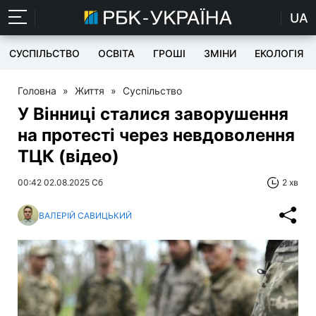
UA
СУСПІЛЬСТВО
ОСВІТА
ГРОШІ
ЗМІНИ
ЕКОЛОГІЯ
Головна
»
Життя
»
Суспільство
У Вінниці сталися заворушення
на протесті через невдоволення
ТЦК (відео)
00:42 02.08.2025 Сб
2 хв
ВАЛЕРІЙ САВИЦЬКИЙ