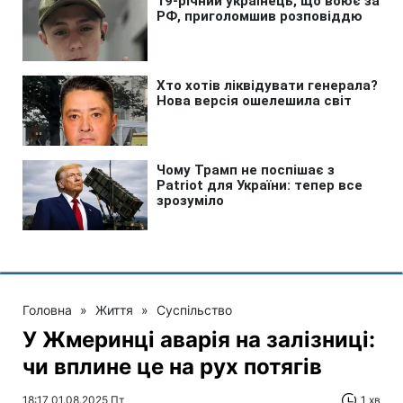
Головна
»
Життя
»
Суспільство
У Жмеринці аварія на залізниці:
чи вплине це на рух потягів
18:17 01.08.2025 Пт
1 хв