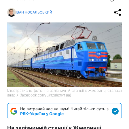
ІВАН НОСАЛЬСЬКИЙ
Ілюстративне фото: на залізничній станції в Жмеринці сталася
аварія (facebook.com/Ukrzaliznytsia)
Не витрачай час на шум! Читай тільки суть з
РБК-Україна у Google
На залізничній станції у Жмеринці