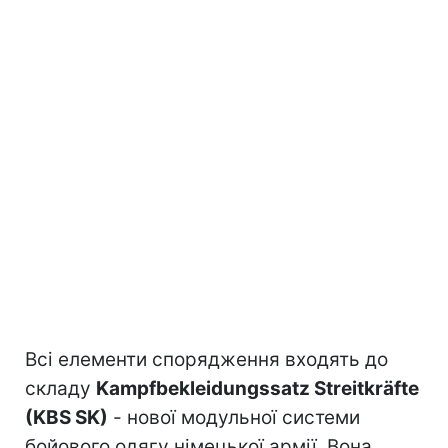
Всі елементи спорядження входять до
складу
Kampfbekleidungssatz Streitkräfte
(KBS SK)
- нової модульної системи
бойового одягу німецької армії. Вона