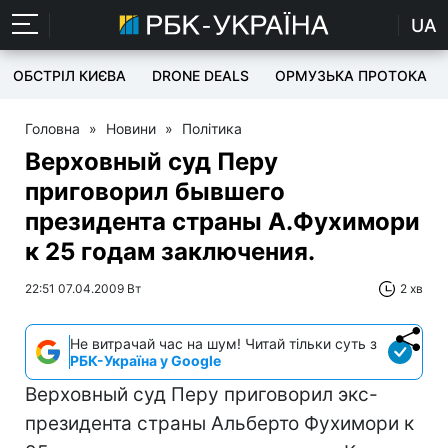
UA
ОБСТРІЛ КИЄВА
DRONE DEALS
ОРМУЗЬКА ПРОТОКА
Головна
»
Новини
»
Політика
Верховный суд Перу
приговорил бывшего
президента страны А.Фухимори
к 25 годам заключения.
22:51 07.04.2009 Вт
2 хв
Не витрачай час на шум! Читай тільки суть з
РБК-Україна у Google
Верховный суд Перу приговорил экс-
президента страны Альберто Фухимори к