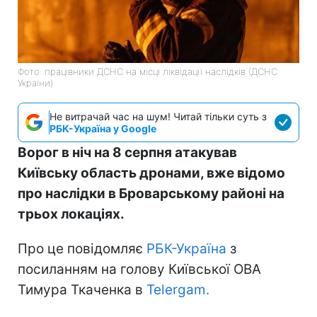
Фото: працівники ДСНС на місці ліквідації наслідків (ДСНС
України)
Не витрачай час на шум! Читай тільки суть з
РБК-Україна у Google
Ворог в ніч на 8 серпня атакував
Київську область дронами, вже відомо
про наслідки в Броварському районі на
трьох локаціях.
Про це повідомляє
РБК-Україна
з
посиланням на голову Київської ОВА
Тимура Ткаченка в
Telergam.