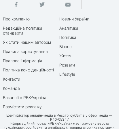
Про компанію
Новини України
Редакційна політика і
Аналітика
стандарти
Політика
Як стати нашим автором
Бізнес
Правила користування
Життя
Правова інформація
Розваги
Політика конфіденційності
Lifestyle
Контакти
Команда
Вакансії в РБК-Україна
Розмістити рекламу
Ідентифікатор онлайн-медіа в Реєстрі суб’єктів у сфері медіа —
R40-05347
Інформаційний портал «РБК-Україна» має тримовну версію
(українську, російську та англійську), головна сторінка порталу -