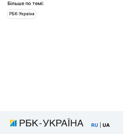
Більше по темі:
РБК-Україна
RU
|
UA