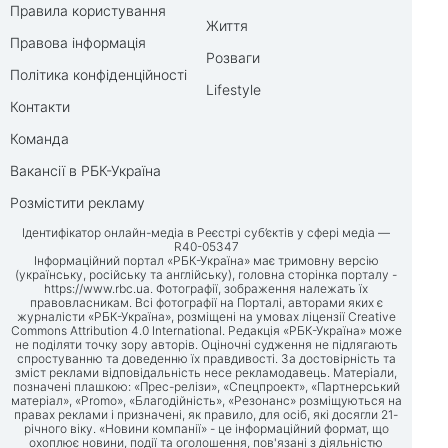
Правила користування
Життя
Правова інформація
Розваги
Політика конфіденційності
Lifestyle
Контакти
Команда
Вакансії в РБК-Україна
Розмістити рекламу
Ідентифікатор онлайн-медіа в Реєстрі суб’єктів у сфері медіа —
R40-05347
Інформаційний портал «РБК-Україна» має тримовну версію
(українську, російську та англійську), головна сторінка порталу -
https://www.rbc.ua
. Фотографії, зображення належать їх
правовласникам. Всі фотографії на Порталі, авторами яких є
журналісти «РБК-Україна», розміщені на умовах ліцензії Creative
Commons Attribution 4.0 International. Редакція «РБК-Україна» може
не поділяти точку зору авторів. Оціночні судження не підлягають
спростуванню та доведенню їх правдивості. За достовірність та
зміст реклами відповідальність несе рекламодавець. Матеріали,
позначені плашкою: «Прес-релізи», «Спецпроект», «Партнерський
матеріал», «Promo», «Благодійність», «Резонанс» розміщуються на
правах реклами і призначені, як правило, для осіб, які досягли 21-
річного віку. «Новини компанії» - це інформаційний формат, що
охоплює новини, події та оголошення, пов'язані з діяльністю