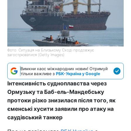
Фото: Ситуація на Близькому Сході продовжує
загострюватися (Getty Images)
Вимкни хаос міжнародних новин! Отримуй
тільки важливе з
РБК-Україна у Google
Інтенсивність судноплавства через
Ормузьку та Баб-ель-Мандебську
протоки різко знизилася після того, як
єменські хусити заявили про атаку на
саудівський танкер