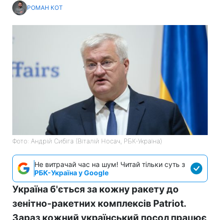
РОМАН КОТ
Фото: Андрій Сибіга (Віталій Носач, РБК-Україна)
Не витрачай час на шум! Читай тільки суть з
РБК-Україна у Google
Україна б'ється за кожну ракету до
зенітно-ракетних комплексів Patriot.
Зараз кожний український посол працює