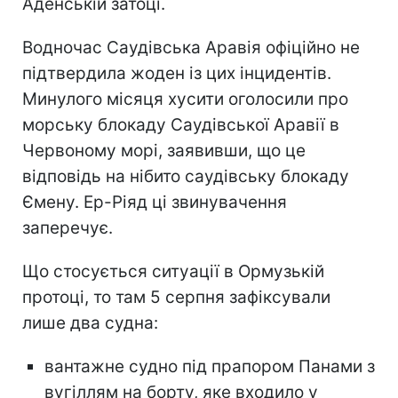
Аденській затоці.
Водночас Саудівська Аравія офіційно не
підтвердила жоден із цих інцидентів.
Минулого місяця хусити оголосили про
морську блокаду Саудівської Аравії в
Червоному морі, заявивши, що це
відповідь на нібито саудівську блокаду
Ємену. Ер-Ріяд ці звинувачення
заперечує.
Що стосується ситуації в Ормузькій
протоці, то там 5 серпня зафіксували
лише два судна:
вантажне судно під прапором Панами з
вугіллям на борту, яке входило у