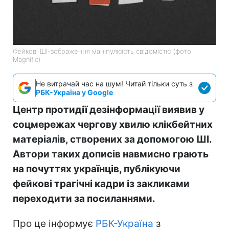
Фейкові ШІ-зображення маніпулюють свідомістю (фото:
Magnific)
Не витрачай час на шум! Читай тільки суть з
РБК-Україна у Google
Центр протидії дезінформації виявив у
соцмережах чергову хвилю клікбейтних
матеріалів, створених за допомогою ШІ.
Автори таких дописів навмисно грають
на почуттях українців, публікуючи
фейкові трагічні кадри із закликами
переходити за посиланнями.
Про це інформує
РБК-Україна
з