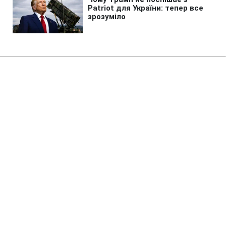
Головна
»
Бізнес
»
Енергетика
Чи зірве експорт до 15%
накопичення газу на зиму:
відповідь аналітика
16:50 06.08.2026 Чт
2 хв
За словами експерта, дозволений обсяг
експорту газу дорівнюватиме приблизно
п’яти дням пікового споживання
ОЛЕКСАНДР МОРОЗ