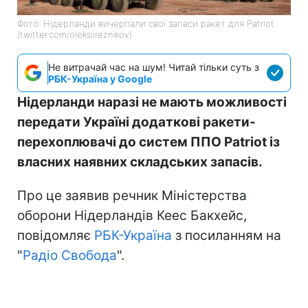
Фото: Нідерланди вичерпали свої запаси ракет для Patriot
(twitter.com/oleksiireznikov)
Не витрачай час на шум! Читай тільки суть з
РБК-Україна у Google
Нідерланди наразі не мають можливості
передати Україні додаткові ракети-
перехоплювачі до систем ППО Patriot із
власних наявних складських запасів.
Про це заявив речник Міністерства
оборони Нідерландів Кеес Бакхейс,
повідомляє
РБК-Україна
з посиланням на
"
Радіо Свобода
".