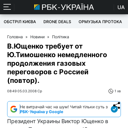
UA
ОБСТРІЛ КИЄВА
DRONE DEALS
ОРМУЗЬКА ПРОТОКА
Головна
»
Новини
»
Політика
В.Ющенко требует от
Ю.Тимошенко немедленного
продолжения газовых
переговоров с Россией
(повтор).
08:49 05.03.2008 Ср
1 хв
Не витрачай час на шум! Читай тільки суть з
РБК-Україна у Google
Президент Украины Виктор Ющенко в