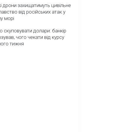
і дрони захищатимуть цивільне
авство від російських атак у
у морі
о скуповувати долари: банкір
зував, чого чекати від курсу
ного тижня