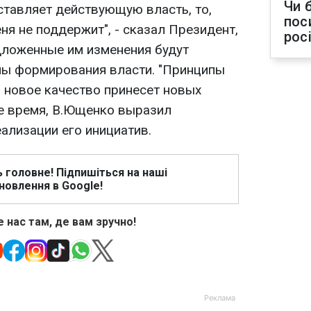
Чи 
ставляет действующую власть, то,
пос
еня не поддержит", - сказал Президент,
рос
едложенные им изменения будут
пы формирования власти. "Принципы
а новое качество принесет новых
 же время, В.Ющенко выразил
ализации его инициатив.
ь головне! Підпишіться на наші
новлення в Google!
 нас там, де вам зручно!