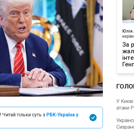
Юлія
керів
За р
жал
інт
Ген
ГОЛО
У Києві
атаки 
 Читай тільки суть з
РБК-Україна у
Українс
Сизран