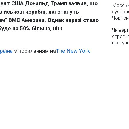
идент США Дональд Трамп заявив, що
Морськ
ійськові кораблі, які стануть
суднопл
Чорном
м" ВМС Америки. Однак наразі стало
буде на 50% більша, ніж
Чи варт
спрогно
наступ
раїна
з посиланням на
The New York