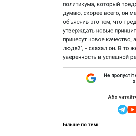
политикума, который пред
думаю, скорее всего, он м
объяснив это тем, что пр
утверждать новые принци
принесут новое качество, 
людей", - сказал он. В то
уверенность в успешной ре
Не пропустіт
о
Або читайте
Більше по темі: