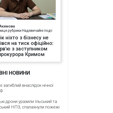
 Акимова
ниця рубрики Надзвичайні події
ік ніхто з бізнесу не
івся на тиск офіційно:
ерв'ю з заступником
прокурора Кримом
ВНІ НОВИНИ
 є загиблий внаслідок нічної
РФ
ькі дрони уразили Ільський та
ський НПЗ, спалахнули пожежі