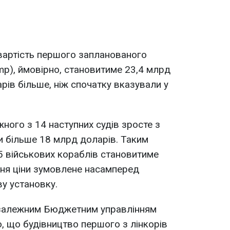
 вартість першого запланованого
mp), ймовірно, становитиме 23,4 млрд
рів більше, ніж спочатку вказували у
жного з 14 наступних судів зросте з
и більше 18 млрд доларів. Таким
15 військових кораблів становитиме
ння ціни зумовлене насамперед
у установку.
незалежним Бюджетним управлінням
, що будівництво першого з лінкорів