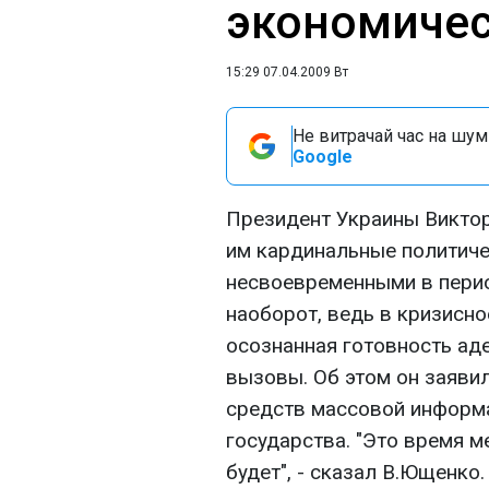
экономичес
15:29 07.04.2009 Вт
Не витрачай час на шум!
Google
Президент Украины Викто
им кардинальные политиче
несвоевременными в перио
наоборот, ведь в кризисн
осознанная готовность ад
вызовы. Об этом он заяви
средств массовой информ
государства. "Это время ме
будет", - сказал В.Ющенко