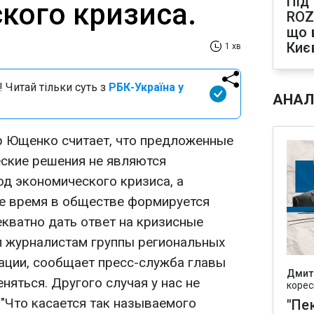
Під
кого кризиса.
ROZ
що 
Киє
1 хв
 Читай тільки суть з
РБК-Україна у
АНАЛ
р Ющенко считает, что предложенные
ские решения не являются
д экономического кризиса, а
ое время в обществе формируется
екватно дать ответ на кризисные
л журналистам группы региональных
ации, сообщает пресс-служба главы
Дмит
няться. Другого случая у нас не
корес
. "Что касается так называемого
"Пек