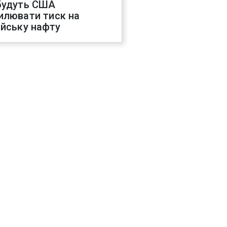
будуть США
илювати тиск на
ійську нафту