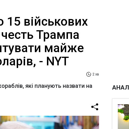
 15 військових
 честь Трампа
штувати майже
ларів, - NYT
2 хв
ораблів, які планують назвати на
АНАЛ