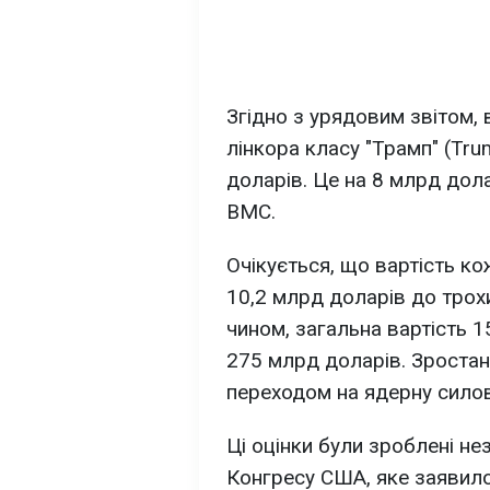
Згідно з урядовим звітом,
лінкора класу "Трамп" (Tru
доларів. Це на 8 млрд дола
ВМС.
Очікується, що вартість ко
10,2 млрд доларів до трох
чином, загальна вартість 
275 млрд доларів. Зроста
переходом на ядерну силов
Ці оцінки були зроблені 
Конгресу США, яке заявило