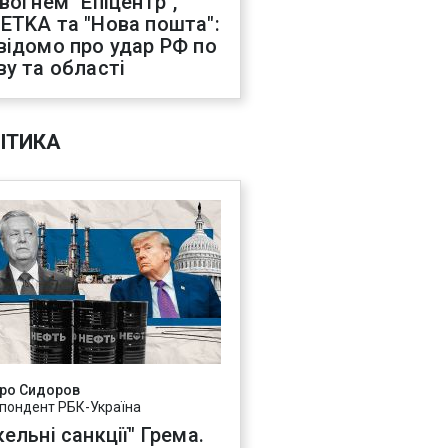
 вогнем "Епіцентр",
ETKA та "Нова пошта":
відомо про удар РФ по
ву та області
ІТИКА
ро Сидоров
пондент РБК-Україна
ельні санкції" Грема.