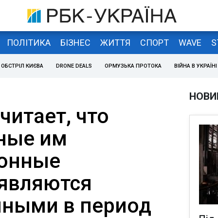
ПОЛІТИКА
БІЗНЕС
ЖИТТЯ
СПОРТ
WAVE
S
ОБСТРІЛ КИЄВА
DRONE DEALS
ОРМУЗЬКА ПРОТОКА
ВІЙНА В УКРАЇНІ
НОВИ
читает, что
ные им
ионные
являются
ными в период