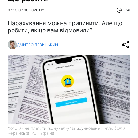
07:13 07.08.2026 Пт
2 хв
Нарахування можна припинити. Але що
робити, якщо вам відмовили?
ДМИТРО ЛЕВИЦЬКИЙ
Фото: як не платити "комуналку" за зруйноване житло (Юлія
Червінська, РБК-Україна)