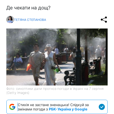
Де чекати на дощ?
ТЕТЯНА СТЕПАНОВА
Фото: синоптики дали прогноз погоди в Україні на 7 серпня
(Getty Images)
Стихія не застане зненацька! Слідкуй за
змінами погоди з
РБК-Україна у Google