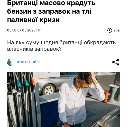
Британці масово крадуть
бензин з заправок на тлі
паливної кризи
06:50 07.08.2026 Пт
2 хв
На яку суму щодня британці обкрадають
власників заправок?
ПИЛИП БОЙКО