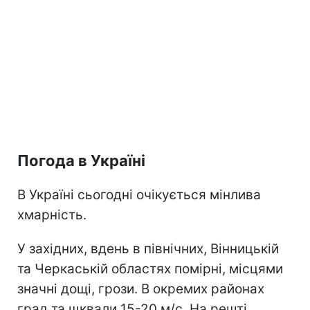
Погода в Україні
В Україні сьогодні очікується мінлива
хмарність.
У західних, вдень в північних, Вінницькій
та Черкаській областях помірні, місцями
значні дощі, грози. В окремих районах
град та шквали 15-20 м/с. На решті