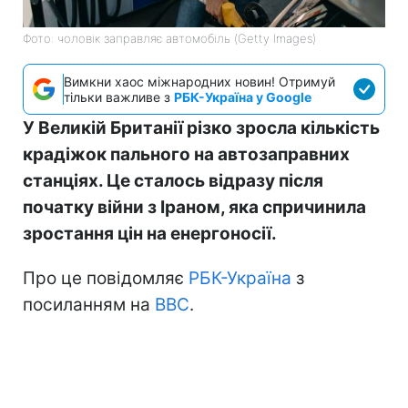
Фото: чоловік заправляє автомобіль (Getty Images)
Вимкни хаос міжнародних новин! Отримуй
тільки важливе з
РБК-Україна у Google
У Великій Британії різко зросла кількість
крадіжок пального на автозаправних
станціях. Це сталось відразу після
початку війни з Іраном, яка спричинила
зростання цін на енергоносії.
Про це повідомляє
РБК-Україна
з
посиланням на
BBC
.