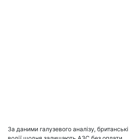
За даними галузевого аналізу, британські
водії щодня залишають АЗС без оплати