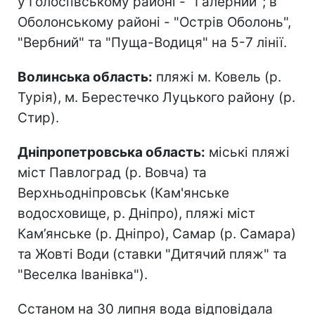
у Голосіївському районі - "Галерний"; в
Оболонському районі - "Острів Оболонь",
"Вербний" та "Пуща-Водиця" на 5-7 лінії.
Волинська область:
пляжі м. Ковель (р.
Турія), м. Берестечко Луцького району (р.
Стир).
Дніпропетровська область:
міські пляжі
міст Павлоград (р. Вовча) та
Верхньодніпровськ (Кам'янське
водосховище, р. Дніпро), пляжі міст
Кам’янське (р. Дніпро), Самар (р. Самара)
та Жовті Води (ставки "Дитячий пляж" та
"Веселка Іванівка").
Сстаном на 30 липня вода відповідала