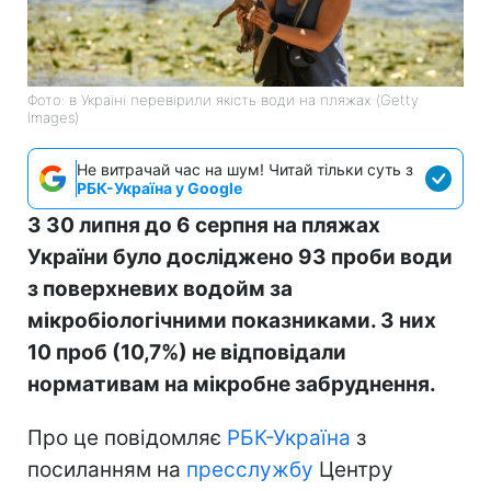
Фото: в Україні перевірили якість води на пляжах (Getty
Images)
Не витрачай час на шум! Читай тільки суть з
РБК-Україна у Google
З 30 липня до 6 серпня на пляжах
України було досліджено 93 проби води
з поверхневих водойм за
мікробіологічними показниками. З них
10 проб (10,7%) не відповідали
нормативам на мікробне забруднення.
Про це повідомляє
РБК-Україна
з
посиланням на
пресслужбу
Центру