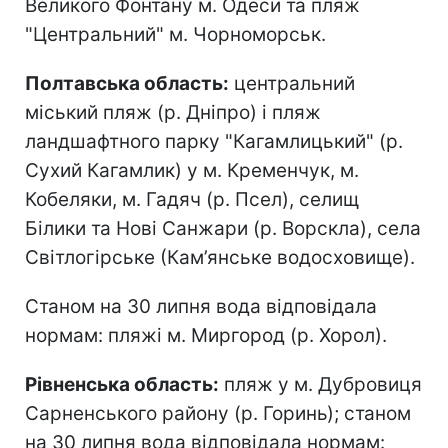
Великого Фонтану м. Одеси та пляж
"Центральний" м. Чорноморськ.
Полтавська область:
центральний
міський пляж (р. Дніпро) і пляж
ландшафтного парку "Кагамлицький" (р.
Сухий Кагамлик) у м. Кременчук, м.
Кобеляки, м. Гадяч (р. Псел), селищ
Білики та Нові Санжари (р. Ворскла), села
Світлогірське (Кам’янське водосховище).
Станом на 30 липня вода відповідала
нормам: пляжі м. Миргород (р. Хорол).
Рівненська область:
пляж у м. Дубровиця
Сарненського району (р. Горинь); станом
на 30 липня вода відповідала нормам: