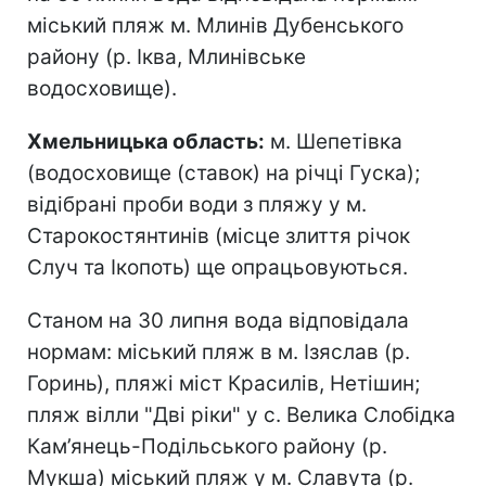
міський пляж м. Млинів Дубенського
району (р. Іква, Млинівське
водосховище).
Хмельницька область:
м. Шепетівка
(водосховище (ставок) на річці Гуска);
відібрані проби води з пляжу у м.
Старокостянтинів (місце злиття річок
Случ та Ікопоть) ще опрацьовуються.
Станом на 30 липня вода відповідала
нормам: міський пляж в м. Ізяслав (р.
Горинь), пляжі міст Красилів, Нетішин;
пляж вілли "Дві ріки" у с. Велика Слобідка
Кам’янець-Подільського району (р.
Мукша) міський пляж у м. Славута (р.