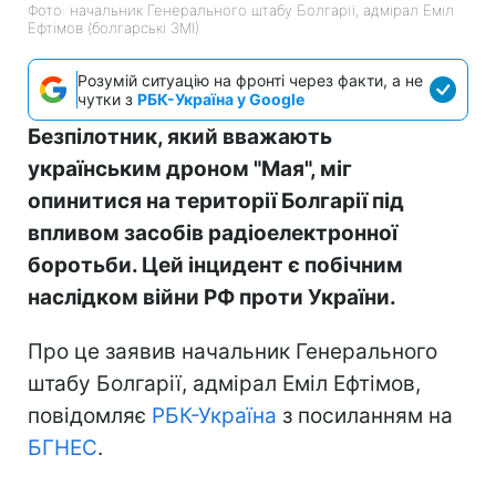
Фото: начальник Генерального штабу Болгарії, адмірал Еміл
Ефтімов (болгарські ЗМІ)
Розумій ситуацію на фронті через факти, а не
чутки з
РБК-Україна у Google
Безпілотник, який вважають
українським дроном "Мая", міг
опинитися на території Болгарії під
впливом засобів радіоелектронної
боротьби. Цей інцидент є побічним
наслідком війни РФ проти України.
Про це заявив начальник Генерального
штабу Болгарії, адмірал Еміл Ефтімов,
повідомляє
РБК-Україна
з посиланням на
БГНЕС
.