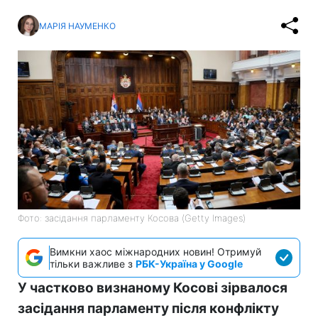
МАРІЯ НАУМЕНКО
Фото: засідання парламенту Косова (Getty Images)
Вимкни хаос міжнародних новин! Отримуй
тільки важливе з
РБК-Україна у Google
У частково визнаному Косові зірвалося
засідання парламенту після конфлікту