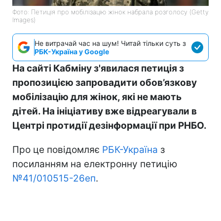
Фото: Петиція про мобілізацію жінок набрала розголосу (Getty
Images)
Не витрачай час на шум! Читай тільки суть з
РБК-Україна у Google
На сайті Кабміну з'явилася петиція з
пропозицією запровадити обов’язкову
мобілізацію для жінок, які не мають
дітей. На ініціативу вже відреагували в
Центрі протидії дезінформації при РНБО.
Про це повідомляє
РБК-Україна
з
посиланням на електронну петицію
№41/010515-26еп
.