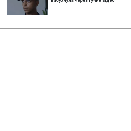
Головна
»
Бізнес
»
Tech
GTA 6 можуть запустити без
мультиплеєра: Rockstar
відкладе головну фішку
15:17 10.08.2026 Пн
2 хв
Чого можна очікувати від презентації
гри?
ОЛЬГА ЗАВАДА