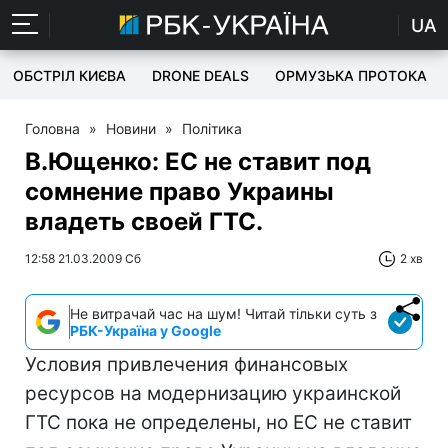
UA
ОБСТРІЛ КИЄВА
DRONE DEALS
ОРМУЗЬКА ПРОТОКА
Головна
»
Новини
»
Політика
В.Ющенко: ЕС не ставит под
сомнение право Украины
владеть своей ГТС.
12:58 21.03.2009 Сб
2 хв
Не витрачай час на шум! Читай тільки суть з
РБК-Україна у Google
Условия привлечения финансовых
ресурсов на модернизацию украинской
ГТС пока не определены, но ЕС не ставит