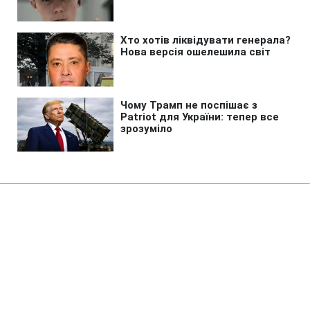
Головна
»
Бізнес
»
Tech
Головна модель Всесвіту може
бути помилковою: темна енергія
під питанням
19:14 08.08.2026 Сб
2 хв