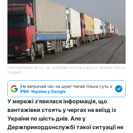
Ілюстративне фото: що відбувається на кордоні України (Getty
Images)
Не витрачай час на шум! Читай тільки суть з
РБК-Україна у Google
У мережі з'явилася інформація, що
вантажівки стоять у чергах на виїзд із
України по шість днів. Але у
Держприкордонслужбі такої ситуації не