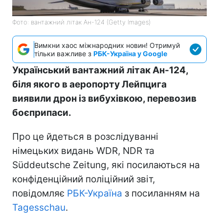
Фото: вантажний літак Ан-124 (Getty Images)
Вимкни хаос міжнародних новин! Отримуй
тільки важливе з
РБК-Україна у Google
Український вантажний літак Ан-124,
біля якого в аеропорту Лейпцига
виявили дрон із вибухівкою, перевозив
боєприпаси.
Про це йдеться в розслідуванні
німецьких видань WDR, NDR та
Süddeutsche Zeitung, які посилаються на
конфіденційний поліційний звіт,
повідомляє
РБК-Україна
з посиланням на
Tagesschau
.