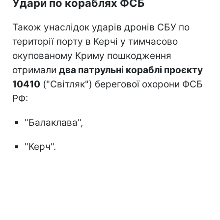
Удари по кораблях ФСБ
Також унаслідок ударів дронів СБУ по
території порту в Керчі у тимчасово
окупованому Криму пошкодження
отримали
два патрульні кораблі проєкту
10410
("Світляк") берегової охорони ФСБ
РФ:
"Балаклава",
"Керч".