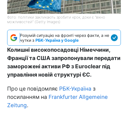
Фото: політики закликають зробити крок, доки є "вікно
можливостей" (Getty Images)
Розумій ситуацію на фронті через факти, а не
чутки з
РБК-Україна у Google
Колишні високопосадовці Німеччини,
Франції та США запропонували передати
заморожені активи РФ з Euroclear під
управління новій структурі ЄС.
Про це повідомляє
РБК-Україна
з
посиланням на
Frankfurter Allgemeine
Zeitung
.