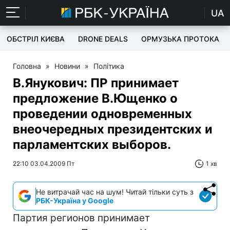
UA
ОБСТРІЛ КИЄВА
DRONE DEALS
ОРМУЗЬКА ПРОТОКА
Головна
»
Новини
»
Політика
В.Янукович: ПР принимает
предложение В.Ющенко о
проведении одновременных
внеочередных президентских и
парламентских выборов.
22:10 03.04.2009 Пт
1 хв
Не витрачай час на шум! Читай тільки суть з
РБК-Україна у Google
Партия регионов принимает