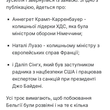
зусилля і звернулися із заявою. Згідно з
публікацією, йдеться про:
Аннегрет Крамп-Карренбауер -
колишньої лідерки ХДС, яка була
міністром оборони Німеччини;
Наталі Луазо - колишньому міністру з
європейських справ Франції;
і Даліп Сінгх, який був заступником
радника з нацбезпеки США і працював
експертом із санкцій при президенті
Джо Байдені.
Усі троє вимагають, щоб побоювання
Бельгії були розвіяні і на те є кілька