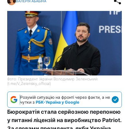
ВАЛЕРІЯ АБАБІНА
Фото: Президент України Володимир Зеленський
(t.me/V_Zelenskiy_official)
Розумій ситуацію на фронті через факти, а не
чутки з
РБК-Україна у Google
Бюрократія стала серйозною перепоною
у питанні ліцензій на виробництво Patriot.
За словами президента, якби Україна