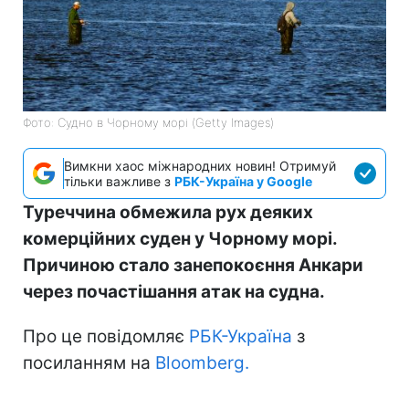
Фото: Судно в Чорному морі (Getty Images)
Вимкни хаос міжнародних новин! Отримуй
тільки важливе з
РБК-Україна у Google
Туреччина обмежила рух деяких
комерційних суден у Чорному морі.
Причиною стало занепокоєння Анкари
через почастішання атак на судна.
Про це повідомляє
РБК-Україна
з
посиланням на
Bloomberg.