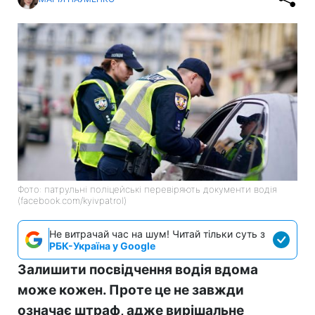
Фото: патрульні поліцейські перевіряють документи водія
(facebook.com/kyivpatrol)
Не витрачай час на шум! Читай тільки суть з
РБК-Україна у Google
Залишити посвідчення водія вдома
може кожен. Проте це не завжди
означає штраф, адже вирішальне