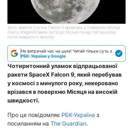
Фото: верхня ступінь Falcon 9 врізалась у поверхню Місяця
(Getty Images)Уламок летів до Місяця понад півтора року
після невдалого запуску
Не витрачай час на шум! Читай тільки суть з
РБК-Україна у Google
Чотиритонний уламок відпрацьованої
ракети SpaceX Falcon 9, який перебував
у космосі з минулого року, некеровано
врізався в поверхню Місяця на високій
швидкості.
Про це повідомляє
РБК-Україна
з
посиланням на
The Guardian
.