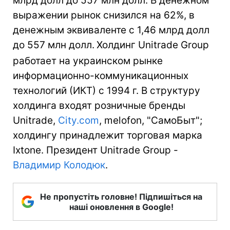
млрд долл до 557 млн долл. В денежном
выражении рынок снизился на 62%,
в
денежным эквиваленте с 1,46 млрд долл
до 557 млн долл.
Холдинг Unitrade Group
работает на украинском рынке
информационно-коммуникационных
технологий (ИКТ) с 1994 г. В структуру
холдинга входят розничные бренды
Unitrade,
City.com
, melofon, "СамоБыт";
холдингу принадлежит торговая марка
Ixtone. Президент Unitrade Group -
Владимир Колодюк
.
Не пропустіть головне! Підпишіться на
наші оновлення в Google!