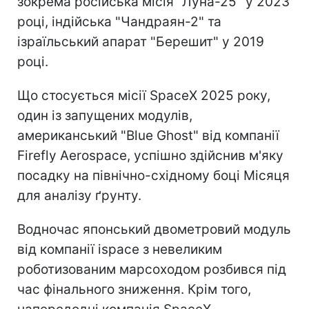
зокрема російська місія "Луна-25" у 2023
році, індійська "Чандраян-2" та
ізраїльський апарат "Берешит" у 2019
році.
Що стосується місії SpaceX 2025 року,
один із запущених модулів,
американський "Blue Ghost" від компанії
Firefly Aerospace, успішно здійснив м'яку
посадку на північно-східному боці Місяця
для аналізу ґрунту.
Водночас японський двометровий модуль
від компанії ispace з невеликим
роботизованим марсоходом розбився під
час фінального зниження. Крім того,