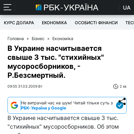
UA
КУРС ДОЛАРА
ЕКОНОМІКА
ОСОБИСТІ ФІНАНСИ
TEC
Головна
»
Бізнес
»
Економіка
В Украине насчитывается
свыше 3 тыс. "стихийных"
мусоросборников, -
Р.Безсмертный.
09:55 31.03.2009 Вт
2 хв
Не витрачай час на шум! Читай тільки суть з
РБК-Україна у Google
В Украине насчитывается свыше 3 тыс.
"стихийных" мусоросборников. Об этом