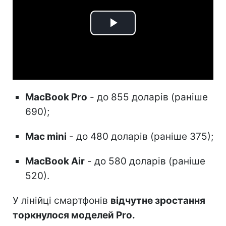
Play
Video
MacBook Pro
- до 855 доларів (раніше
690);
Mac mini
- до 480 доларів (раніше 375);
MacBook Air
- до 580 доларів (раніше
520).
У лінійці смартфонів
відчутне зростання
торкнулося моделей Pro.