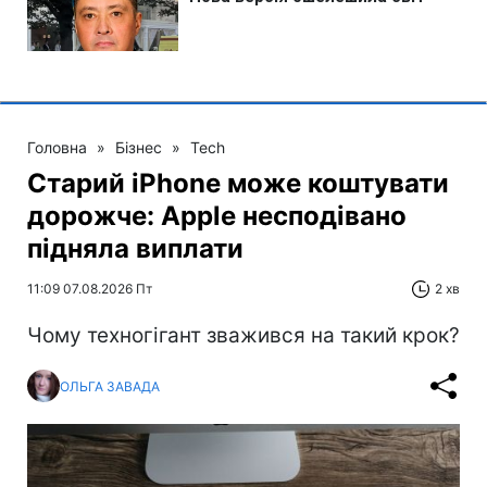
Головна
»
Бізнес
»
Tech
Старий iPhone може коштувати
дорожче: Apple несподівано
підняла виплати
11:09 07.08.2026 Пт
2 хв
Чому техногігант зважився на такий крок?
ОЛЬГА ЗАВАДА