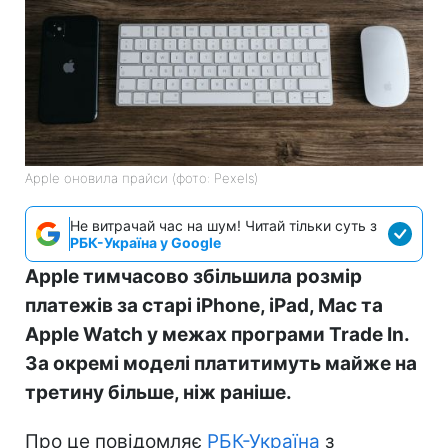
Apple оновила прайси (фото: Pexels)
Не витрачай час на шум! Читай тільки суть з
РБК-Україна у Google
Apple тимчасово збільшила розмір
платежів за старі iPhone, iPad, Mac та
Apple Watch у межах програми Trade In.
За окремі моделі платитимуть майже на
третину більше, ніж раніше.
Про це повідомляє
РБК-Україна
з