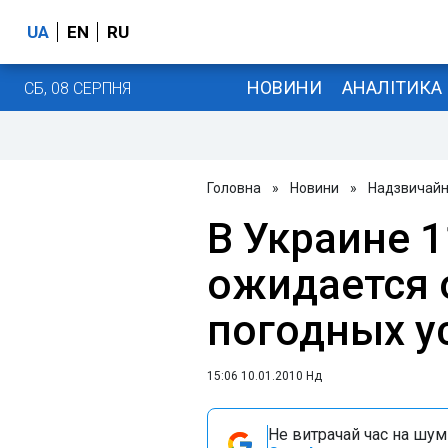
UA
EN
RU
НОВИНИ
АНАЛІТИКА
СБ, 08 СЕРПНЯ
Головна
»
Новини
»
Надзвичайні
В Украине 1
ожидается
погодных у
15:06 10.01.2010 Нд
Не витрачай час на шум!