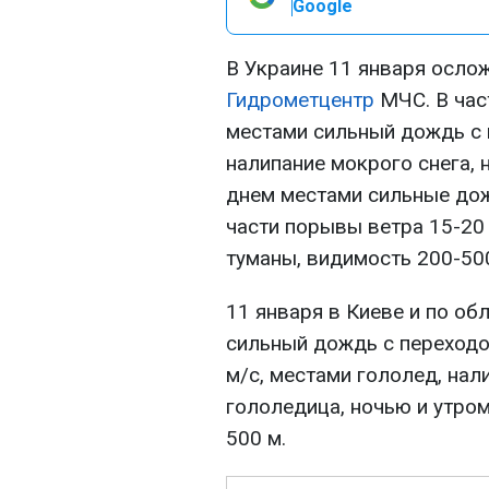
Google
В Украине 11 января осло
Гидрометцентр
МЧС. В час
местами сильный дождь с 
налипание мокрого снега, 
днем местами сильные дож
части порывы ветра 15-20 
туманы, видимость 200-50
11 января в Киеве и по об
сильный дождь с переходо
м/с, местами гололед, нал
гололедица, ночью и утром
500 м.