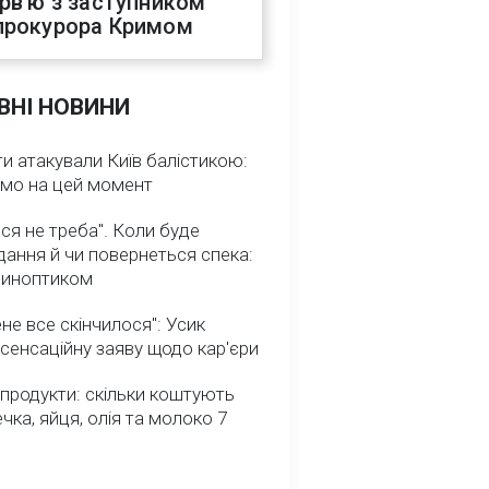
ерв'ю з заступником
прокурора Кримом
ВНІ НОВИНИ
и атакували Київ балістикою:
омо на цей момент
ся не треба". Коли буде
ання й чи повернеться спека:
 синоптиком
не все скінчилося": Усик
сенсаційну заяву щодо кар'єри
 продукти: скільки коштують
речка, яйця, олія та молоко 7