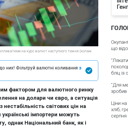
інт
Ген
ГОЛО
Окупант
що від
о впливатиме на курс валют наступного тижня (колаж
"Лякати
похолод
я до них! Фільтруй валютні коливання
з
бліц із
"Для ме
ним фактором для валютного ринку
зробив 
лення на долари чи євро, а ситуація
Ціни на
з нестабільність світових цін на
хліб, г
и українські імпортери можуть
серпня
у, однак Національний банк, як і