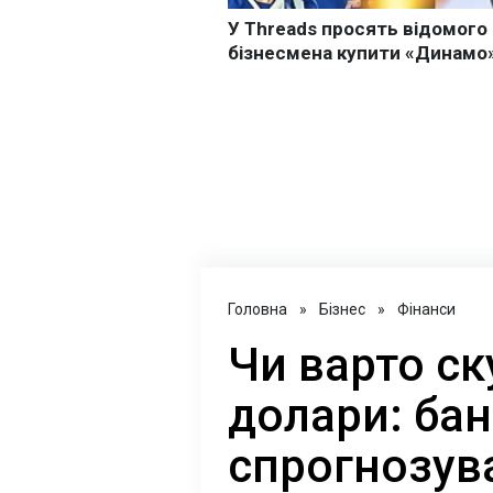
Головна
»
Бізнес
»
Фінанси
Чи варто с
долари: бан
спрогнозува