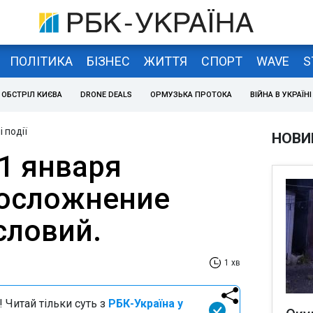
ПОЛІТИКА
БІЗНЕС
ЖИТТЯ
СПОРТ
WAVE
S
ОБСТРІЛ КИЄВА
DRONE DEALS
ОРМУЗЬКА ПРОТОКА
ВІЙНА В УКРАЇНІ
 події
НОВИ
1 января
 осложнение
словий.
1 хв
 Читай тільки суть з
РБК-Україна у