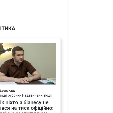
ІТИКА
 Акимова
ниця рубрики Надзвичайні події
ік ніхто з бізнесу не
івся на тиск офіційно: