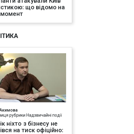
панти атакували Київ
істикою: що відомо на
 момент
ІТИКА
 Акимова
ниця рубрики Надзвичайні події
ік ніхто з бізнесу не
івся на тиск офіційно: