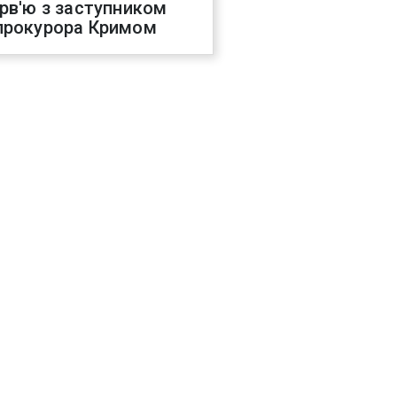
ерв'ю з заступником
прокурора Кримом