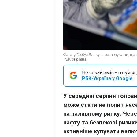
Фото: у Глобус Банку спрогнозували, щ
РБК-Україна)
Не чекай змін - готуйс
РБК-Україна у Google
У середині серпня голов
може стати не попит насе
на паливному ринку. Чере
нафту та безпекові ризик
активніше купувати валют