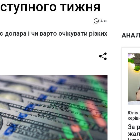
аступного тижня
4 хв
 долара і чи варто очікувати різких
АНАЛ
Юлія
керів
За р
жал