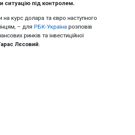
и ситуацію під контролем.
и на курс долара та євро наступного
аїнцям, – для
РБК-Україна
розповів
нсових ринків та інвестиційної
Тарас Лєсовий
.