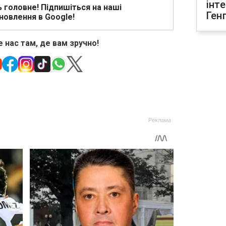
інт
ь головне! Підпишіться на наші
Ген
новлення в Google!
 нас там, де вам зручно!