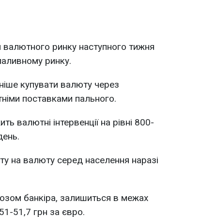
 валютного ринку наступного тижня
паливному ринку.
ніше купувати валюту через
тніми поставками пального.
ть валютні інтервенції на рівні 800-
день.
ту на валюту серед населення наразі
нозом банкіра, залишиться в межах
51-51,7 грн за євро.