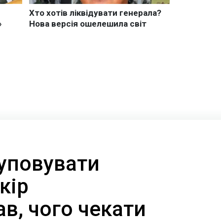
куповувати
кір
в, чого чекати