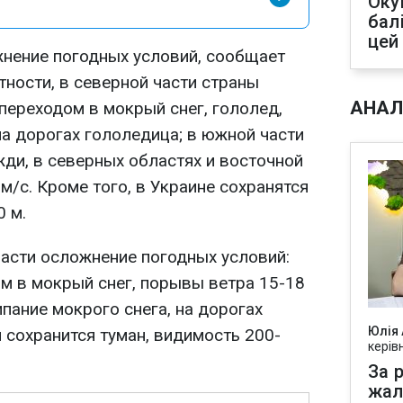
Оку
бал
цей
жнение погодных условий, сообщает
тности, в северной части страны
АНАЛ
переходом в мокрый снег, гололед,
на дорогах гололедица; в южной части
ди, в северных областях и восточной
м/с. Кроме того, в Украине сохранятся
0 м.
ласти осложнение погодных условий:
м в мокрый снег, порывы ветра 15-18
ипание мокрого снега, на дорогах
Юлія
 сохранится туман, видимость 200-
керів
За р
жал