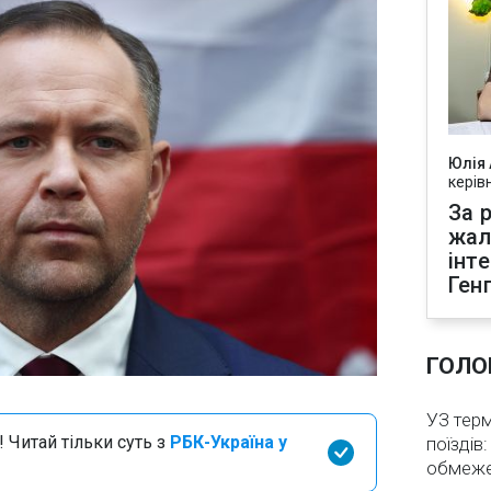
Юлія
керів
За р
жал
інт
Ген
ГОЛО
)
УЗ тер
 Читай тільки суть з
РБК-Україна у
поїздів
обмеж