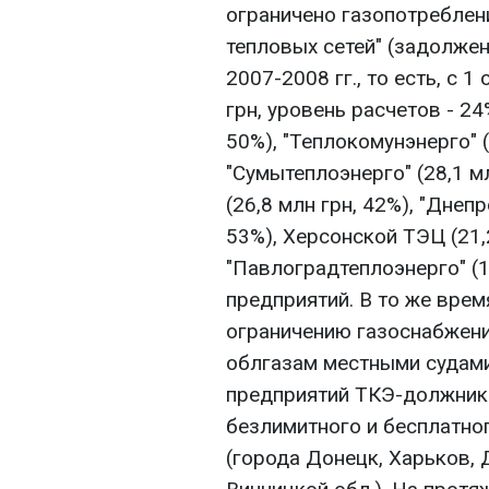
ограничено газопотреблени
тепловых сетей" (задолжен
2007-2008 гг., то есть, с 1
грн, уровень расчетов - 24
50%), "Теплокомунэнерго" (г
"Сумытеплоэнерго" (28,1 м
(26,8 млн грн, 42%), "Днеп
53%), Херсонской ТЭЦ (21,2
"Павлоградтеплоэнерго" (10
предприятий. В то же врем
ограничению газоснабжени
облгазам местными судами
предприятий ТКЭ-должник
безлимитного и бесплатно
(города Донецк, Харьков,