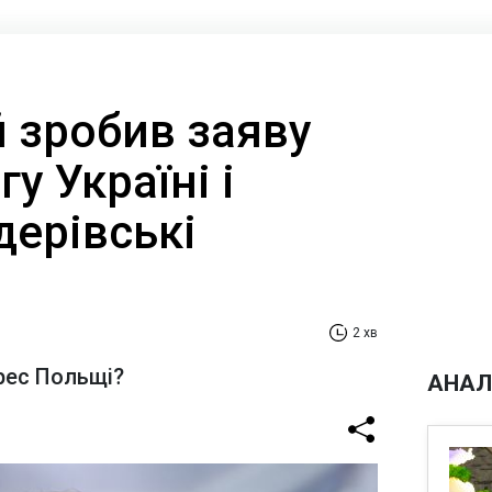
 зробив заяву
у Україні і
дерівські
2 хв
ерес Польщі?
АНАЛ