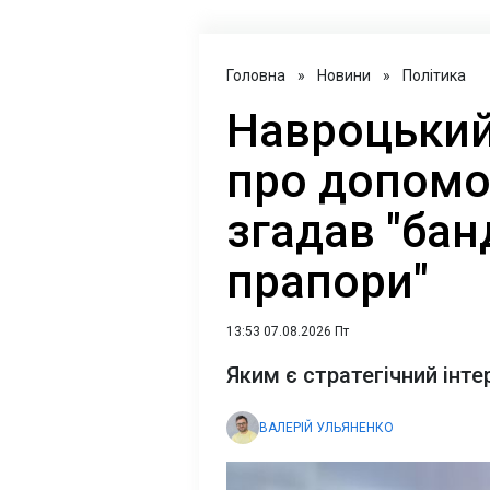
Головна
»
Новини
»
Політика
Навроцький
про допомог
згадав "бан
прапори"
13:53 07.08.2026 Пт
Яким є стратегічний інт
ВАЛЕРІЙ УЛЬЯНЕНКО