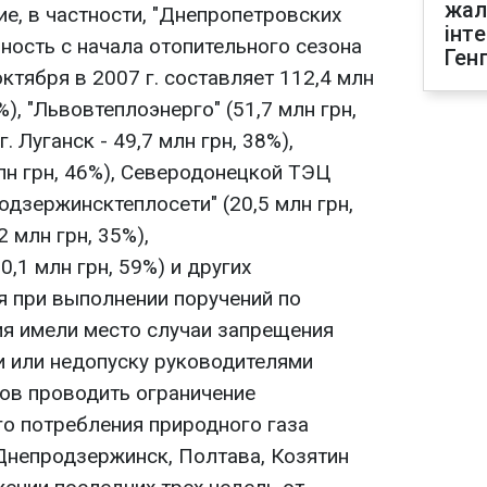
жал
е, в частности, "Днепропетровских
інт
ность с начала отопительного сезона
Ген
 октября в 2007 г. составляет 112,4 млн
%), "Львовтеплоэнерго" (51,7 млн грн,
. Луганск - 49,7 млн грн, 38%),
лн грн, 46%), Северодонецкой ТЭЦ
родзержинсктеплосети" (20,5 млн грн,
 млн грн, 35%),
,1 млн грн, 59%) и других
я при выполнении поручений по
я имели место случаи запрещения
 или недопуску руководителями
ов проводить ограничение
го потребления природного газа
 Днепродзержинск, Полтава, Козятин