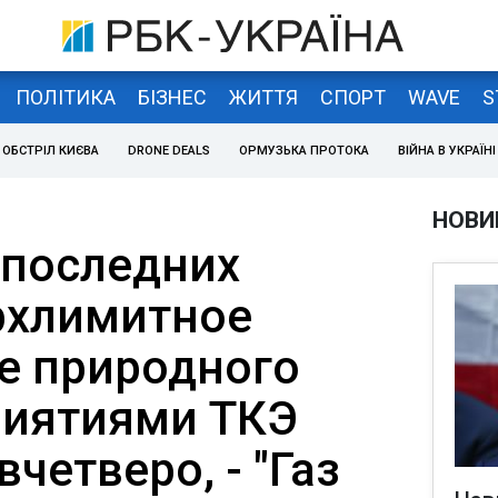
ПОЛІТИКА
БІЗНЕС
ЖИТТЯ
СПОРТ
WAVE
S
ОБСТРІЛ КИЄВА
DRONE DEALS
ОРМУЗЬКА ПРОТОКА
ВІЙНА В УКРАЇНІ
НОВИ
 последних
рхлимитное
е природного
риятиями ТКЭ
четверо, - "Газ