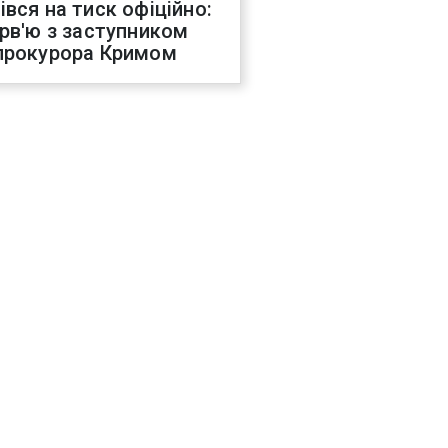
івся на тиск офіційно:
ерв'ю з заступником
прокурора Кримом