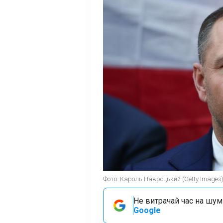
Фото: Кароль Навроцький (Getty Images
Не витрачай час на шум!
Google