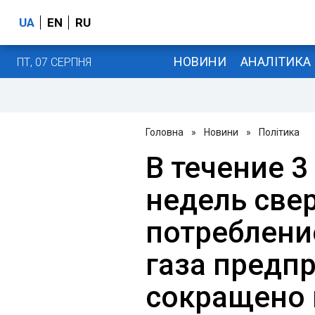
UA
EN
RU
НОВИНИ
АНАЛІТИКА
ПТ, 07 СЕРПНЯ
Головна
»
Новини
»
Політика
В течение 3
недель све
потреблени
газа предп
сокращено в