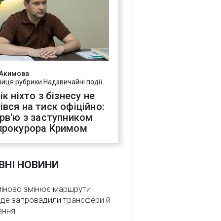
 Акимова
ниця рубрики Надзвичайні події
ік ніхто з бізнесу не
івся на тиск офіційно:
ерв'ю з заступником
прокурора Кримом
ВНІ НОВИНИ
міново змінює маршрути
: де запровадили трансфери й
ення