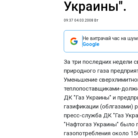
Украины".
09:37 04.03.2008 Вт
Не витрачай час на шум!
Google
За три последних недели 
природного газа предприя
Уменьшение сверхлимитног
теплопоставщиками-должн
ДК "Газ Украины" и предп
газификации (облгазами) 
пресс-служба ДК "Газ Укр
"Нафтогаз Украины" было 
газопотребления около 1