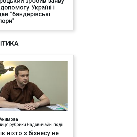
роцький зробив заяву
 допомогу Україні і
дав "бандерівські
пори"
ІТИКА
 Акимова
ниця рубрики Надзвичайні події
ік ніхто з бізнесу не