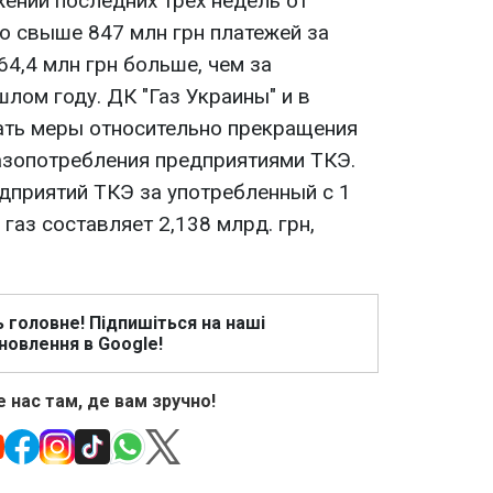
жении последних трех недель от
о свыше 847 млн грн платежей за
64,4 млн грн больше, чем за
лом году. ДК "Газ Украины" и в
ать меры относительно прекращения
азопотребления предприятиями ТКЭ.
приятий ТКЭ за употребленный с 1
газ составляет 2,138 млрд. грн,
ь головне! Підпишіться на наші
новлення в Google!
 нас там, де вам зручно!