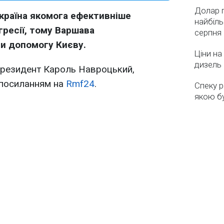
Долар 
Україна якомога ефективніше
найбіль
гресії, тому Варшава
серпня
и допомогу Києву.
Ціни на
дизель 
президент Кароль Навроцький,
посиланням на
Rmf24
.
Спеку р
якою бу