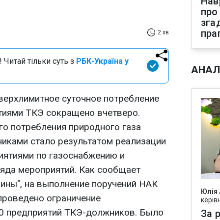
Нав
про
зга
пра
2 хв
 Читай тільки суть з
РБК-Україна у
АНАЛ
сверхлимитное суточное потребление
тиями ТКЭ сокращено вчетверо.
о потребления природного газа
иками стало результатом реализации
риятиями по газоснабжению и
ряда мероприятий. Как сообщает
аины", на выполнение поручений НАК
Юлія
проведено ограничение
керів
50 предприятий ТКЭ-должников. Было
За р