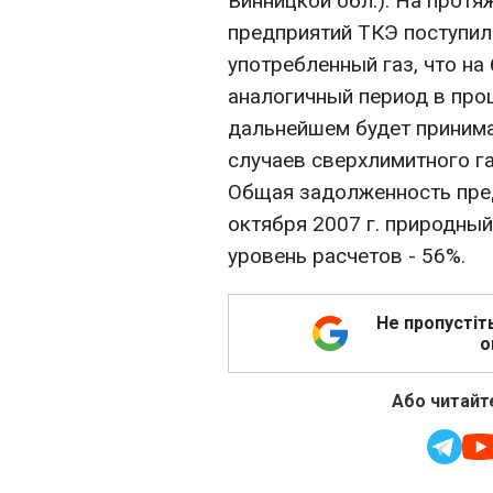
Винницкой обл.). На протя
предприятий ТКЭ поступил
употребленный газ, что на 
аналогичный период в прош
дальнейшем будет приним
случаев сверхлимитного г
Общая задолженность пред
октября 2007 г. природный 
уровень расчетов - 56%.
Не пропустіт
о
Або читайте