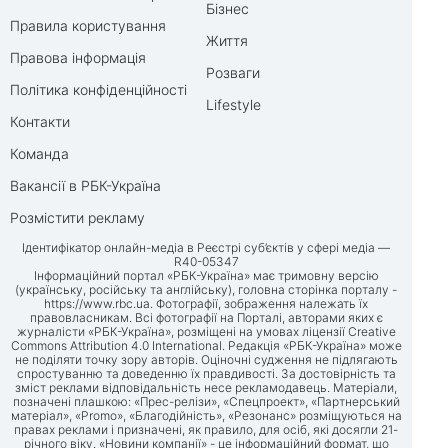
Бізнес
Правила користування
Життя
Правова інформація
Розваги
Політика конфіденційності
Lifestyle
Контакти
Команда
Вакансії в РБК-Україна
Розмістити рекламу
Ідентифікатор онлайн-медіа в Реєстрі суб’єктів у сфері медіа —
R40-05347
Інформаційний портал «РБК-Україна» має тримовну версію
(українську, російську та англійську), головна сторінка порталу -
https://www.rbc.ua
. Фотографії, зображення належать їх
правовласникам. Всі фотографії на Порталі, авторами яких є
журналісти «РБК-Україна», розміщені на умовах ліцензії Creative
Commons Attribution 4.0 International. Редакція «РБК-Україна» може
не поділяти точку зору авторів. Оціночні судження не підлягають
спростуванню та доведенню їх правдивості. За достовірність та
зміст реклами відповідальність несе рекламодавець. Матеріали,
позначені плашкою: «Прес-релізи», «Спецпроект», «Партнерський
матеріал», «Promo», «Благодійність», «Резонанс» розміщуються на
правах реклами і призначені, як правило, для осіб, які досягли 21-
річного віку. «Новини компанії» - це інформаційний формат, що