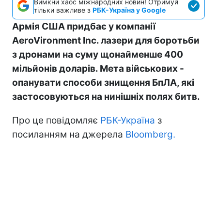
Вимкни хаос міжнародних новин! Отримуй
тільки важливе з
РБК-Україна у Google
Армія США придбає у компанії
AeroVironment Inc. лазери для боротьби
з дронами на суму щонайменше 400
мільйонів доларів. Мета військових -
опанувати способи знищення БпЛА, які
застосовуються на нинішніх полях битв.
Про це повідомляє
РБК-Україна
з
посиланням на джерела
Bloomberg.