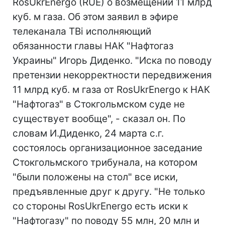
RosUkrEnergo (RUE) о возмещении 11 млрд
куб. м газа. Об этом заявил в эфире
телеканала TBi исполняющий
обязанности главы НАК "Нафтогаз
Украины" Игорь Диденко. "Иска по поводу
претензии некорректности передвижения
11 млрд куб. м газа от RosUkrEnergo к НАК
"Нафтогаз" в Стокгольмском суде не
существует вообще", - сказал он. По
словам И.Диденко, 24 марта с.г.
состоялось организационное заседание
Стокгольмского трибунала, на котором
"были положены на стол" все иски,
предъявленные друг к другу. "Не только
со стороны RosUkrEnergo есть иски к
"Нафтогазу" по поводу 55 млн, 20 млн и