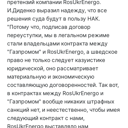
претензий компании RosUkrEnergo.
И.Диденко выразил надежду, что все
решения суда будут в пользу НАК.
"Потому что, подписав договор
переуступки, мы в легальном режиме
стали владельцами контракта между
"Газпромом" и RosUkrEnergo, а шведское
право не только следует казуистике
юридической, оно рассматривает
материальную и экономическую
составляющую договоренностей. Так вот,
в контрактах между RosUkrEnergo и
"Газпромом" вообще никаких штрафных
санкций нет, и неестественно, чтобы имея
следующий контракт с нами,
RosUkrEnergo выставляло нам