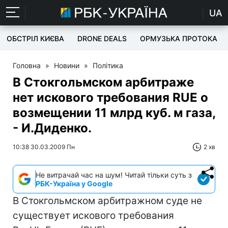
UA
ОБСТРІЛ КИЄВА
DRONE DEALS
ОРМУЗЬКА ПРОТОКА
Головна
»
Новини
»
Політика
В Стокгольмском арбитраже
нет искового требования RUE о
возмещении 11 млрд куб. м газа,
- И.Диденко.
10:38 30.03.2009 Пн
2 хв
Не витрачай час на шум! Читай тільки суть з
РБК-Україна у Google
В Стокгольмском арбитражном суде не
существует искового требования