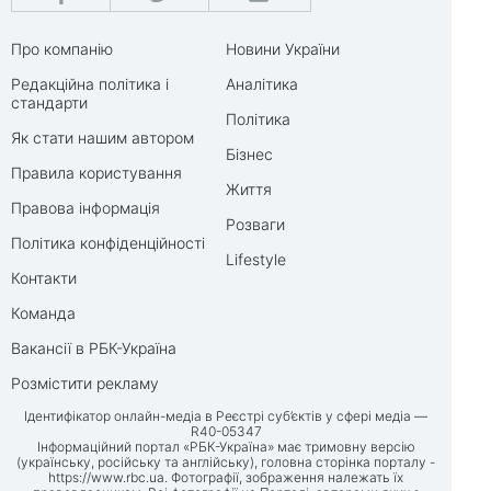
Про компанію
Новини України
Редакційна політика і
Аналітика
стандарти
Політика
Як стати нашим автором
Бізнес
Правила користування
Життя
Правова інформація
Розваги
Політика конфіденційності
Lifestyle
Контакти
Команда
Вакансії в РБК-Україна
Розмістити рекламу
Ідентифікатор онлайн-медіа в Реєстрі суб’єктів у сфері медіа —
R40-05347
Інформаційний портал «РБК-Україна» має тримовну версію
(українську, російську та англійську), головна сторінка порталу -
https://www.rbc.ua
. Фотографії, зображення належать їх