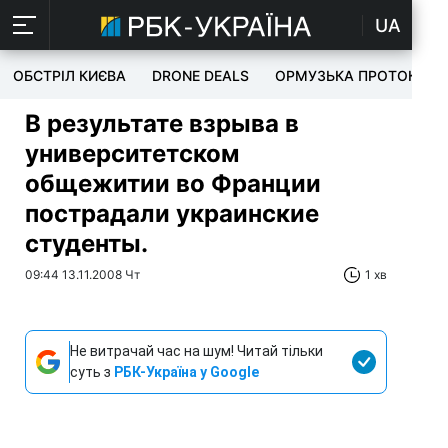
UA
ОБСТРІЛ КИЄВА
DRONE DEALS
ОРМУЗЬКА ПРОТОКА
В результате взрыва в
университетском
общежитии во Франции
пострадали украинские
студенты.
09:44 13.11.2008 Чт
1 хв
Не витрачай час на шум! Читай тільки
суть з
РБК-Україна у Google