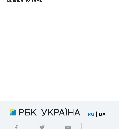
Більше по темі:
RU
|
UA