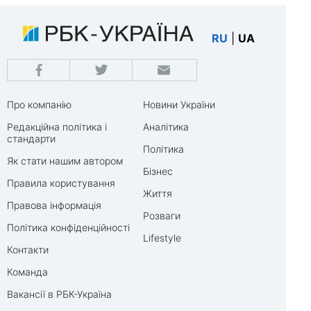
RU
|
UA
Про компанію
Новини України
Редакційна політика і
Аналітика
стандарти
Політика
Як стати нашим автором
Бізнес
Правила користування
Життя
Правова інформація
Розваги
Політика конфіденційності
Lifestyle
Контакти
Команда
Вакансії в РБК-Україна