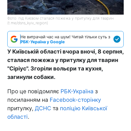
Фото: під Києвом сталася пожежа у притулку для тварин
(t.me/dsns_kyiv_region)
Не витрачай час на шум! Читай тільки суть з
РБК-Україна у Google
У Київській області вчора вночі, 8 серпня,
сталася пожежа у притулку для тварин
"Сіріус". Згоріли вольєри та кухня,
загинули собаки.
Про це повідомляє
РБК-Україна
з
посиланням на
Facebook-сторінку
притулку,
ДСНС
та
поліцію Київської
області
.