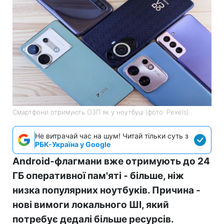
Смартфони отримують ОЗП як у ноутбуці (фото: Pexels)
Не витрачай час на шум! Читай тільки суть з
РБК-Україна у Google
Android-флагмани вже отримують до 24
ГБ оперативної пам'яті - більше, ніж
низка популярних ноутбуків. Причина -
нові вимоги локального ШІ, який
потребує дедалі більше ресурсів.