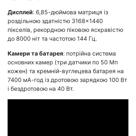
Дисплей
: 6,85-дюймова матриця із
роздільною здатністю 3168×1440
пікселів, рекордною піковою яскравістю
до 8000 ніт та частотою 144 Гц.
Камери та батарея
: потрійна система
основних камер (три датчики по 50 Мп
кожен) та кремній-вуглецева батарея на
7400 мА-год із дротовою зарядкою 100 Вт
і бездротовою на 40 Вт.