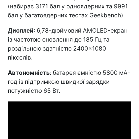
(набирає 3171 бал у одноядерних та 9991
бал у багатоядерних тестах Geekbench).
Дисплей
: 6,78-дюймовий AMOLED-екран
із частотою оновлення до 185 Гц та
роздільною здатністю 2400×1080
пікселів.
Автономність
: батарея ємністю 5800 мА-
год із підтримкою швидкої зарядки
потужністю 65 Вт.