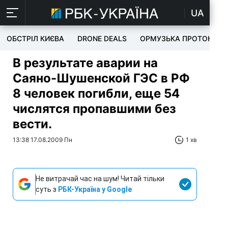
UA
ОБСТРІЛ КИЄВА
DRONE DEALS
ОРМУЗЬКА ПРОТОКА
В результате аварии на
Саяно-Шушенской ГЭС в РФ
8 человек погибли, еще 54
числятся пропавшими без
вести.
13:38 17.08.2009 Пн
1 хв
Не витрачай час на шум! Читай тільки
суть з
РБК-Україна у Google