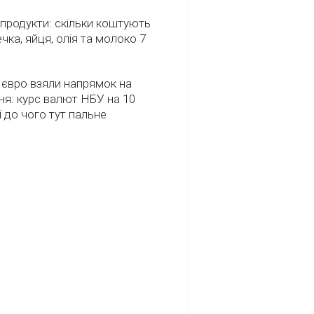
 продукти: скільки коштують
речка, яйця, олія та молоко 7
 євро взяли напрямок на
я: курс валют НБУ на 10
і до чого тут пальне