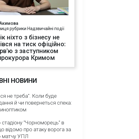
 Акимова
ниця рубрики Надзвичайні події
ік ніхто з бізнесу не
івся на тиск офіційно:
ерв'ю з заступником
прокурора Кримом
ВНІ НОВИНИ
ся не треба". Коли буде
ання й чи повернеться спека:
 синоптиком
 стадіону "Чорноморець" в
що відомо про атаку ворога за
о матчу УПЛ