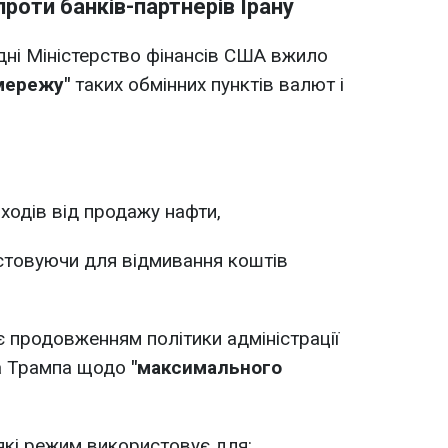
роти банків-партнерів Ірану
одні Міністерство фінансів США вжило
мережу"
таких обмінних пунктів валют і
ходів від продажу нафти,
истовуючи для відмивання коштів
є продовженням політики адміністрації
а Трампа щодо
"максимального
які режим використовує для: