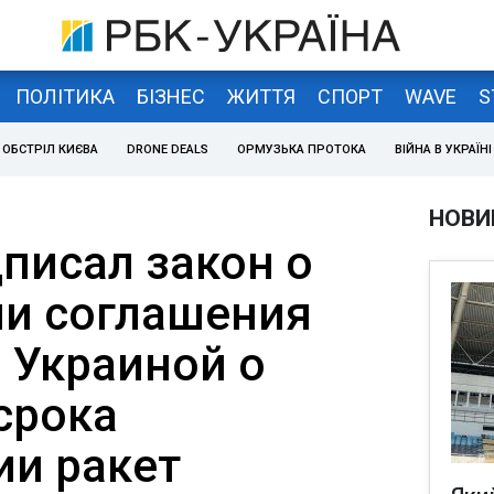
ПОЛІТИКА
БІЗНЕС
ЖИТТЯ
СПОРТ
WAVE
S
ОБСТРІЛ КИЄВА
DRONE DEALS
ОРМУЗЬКА ПРОТОКА
ВІЙНА В УКРАЇНІ
НОВИ
писал закон о
и соглашения
 Украиной о
срока
ии ракет