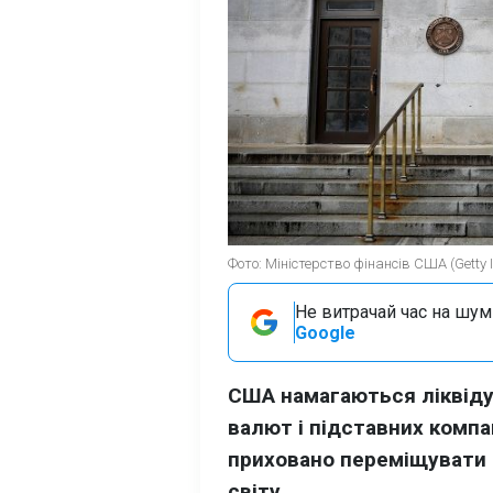
Фото: Міністерство фінансів СШA (Getty
Не витрачай час на шум!
Google
США намагаються ліквіду
валют і підставних компа
приховано переміщувати 
світу.