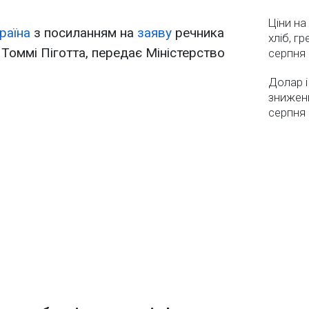
Ціни на
раїна
з посиланням на
заяву
речника
хліб, г
оммі Піготта, передає Міністерство
серпня
Долар і
зниженн
серпня 