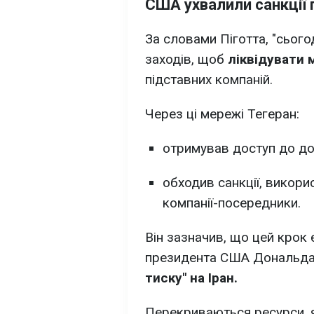
США ухвалили санкції п
За словами Піготта, "сьог
заходів, щоб
ліквідувати 
підставних компаній.
Через ці мережі Тегеран:
отримував доступ до до
обходив санкції, викор
компанії-посередники.
Він зазначив, що цей крок 
президента США Дональд
тиску" на Іран.
Перекриваються ресурси, 