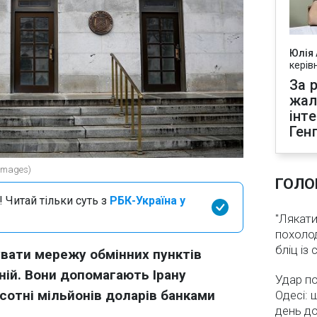
Юлія
керів
За р
жал
інт
Ген
 Images)
ГОЛО
 Читай тільки суть з
РБК-Україна у
"Лякати
похолод
бліц із
вати мережу обмінних пунктів
ній. Вони допомагають Ірану
Удар по
сотні мільйонів доларів банками
Одесі: 
день д