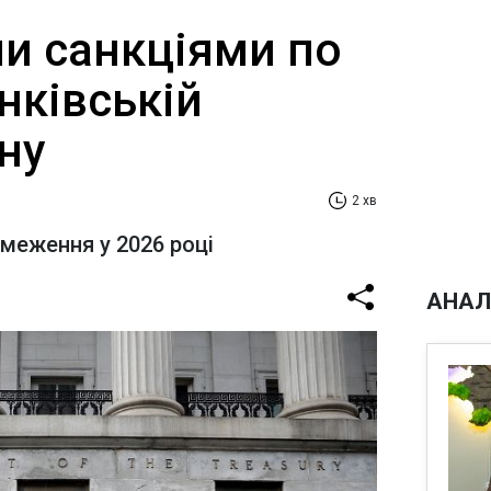
и санкціями по
анківській
ану
2 хв
бмеження у 2026 році
АНАЛ