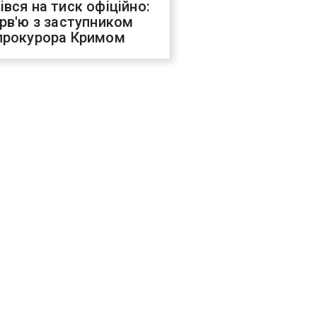
івся на тиск офіційно:
ерв'ю з заступником
прокурора Кримом