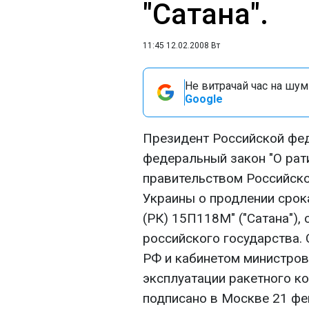
"Сатана".
11:45 12.02.2008 Вт
Не витрачай час на шум!
Google
Президент Российской фе
федеральный закон "О ра
правительством Российско
Украины о продлении срок
(РК) 15П118М" ("Сатана"),
российского государства.
РФ и кабинетом министров
эксплуатации ракетного к
подписано в Москве 21 фе