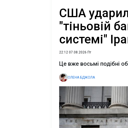
США ударил
"тіньовій б
системі" Ір
22:12 07.08.2026 Пт
Це вже восьмі подібні о
ОЛЕНА БДЖОЛА