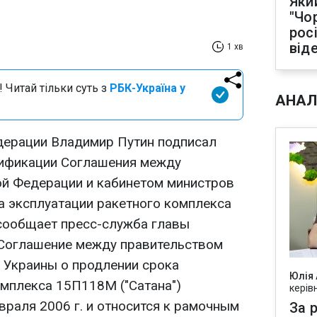
Яки
"Чо
рос
від
1 хв
 Читай тільки суть з
РБК-Україна у
АНАЛ
дерации Владимир Путин подписал
тификации Соглашения между
й Федерации и кабинетом министров
а эксплуатации ракетного комплекса
 сообщает пресс-служба главы
 Соглашение между правительством
 Украины о продлении срока
Юлія
омплекса 15П118М ("Сатана")
керів
враля 2006 г. и относится к рамочным
За р