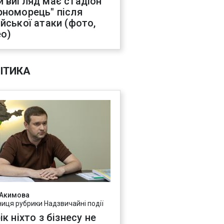
й вигляд має стадіон
рноморець" після
ійської атаки (фото,
ео)
ІТИКА
 Акимова
ниця рубрики Надзвичайні події
ік ніхто з бізнесу не