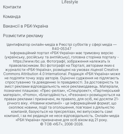
Lifestyle
Контакти
Команда
Вакансії в РБК-Україна
Розмістити рекламу
Ідентифікатор онлайн-медіа в Реєстрі суб’єктів у сфері медіа —
R40-05347
Інформаційний портал «РБК-Україна» має тримовну версію
(українську, російську та англійську), головна сторінка порталу -
https://www.rbc.ua
. Фотографії, зображення належать їх
правовласникам. Всі фотографії на Порталі, авторами яких є
журналісти «РБК-Україна», розміщені на умовах ліцензії Creative
Commons Attribution 4.0 International. Редакція «РБК-Україна» може
не поділяти точку зору авторів. Оціночні судження не підлягають
спростуванню та доведенню їх правдивості. За достовірність та
зміст реклами відповідальність несе рекламодавець. Матеріали,
позначені плашкою: «Прес-релізи», «Спецпроект», «Партнерський
матеріал», «Promo», «Благодійність», «Резонанс» розміщуються на
правах реклами і призначені, як правило, для осіб, які досягли 21-
річного віку. «Новини компанії» - це інформаційний формат, що
охоплює новини, події та оголошення, пов'язані з діяльністю
компаній, базуються на пресрелізах, які випускають самі
компанії, і за які редакція не несе відповідальність. Онлайн-медіа
«РБК-Україна» призначене для осіб віком від 21 року.
© ТОВ «УБТ», 2006-2026.