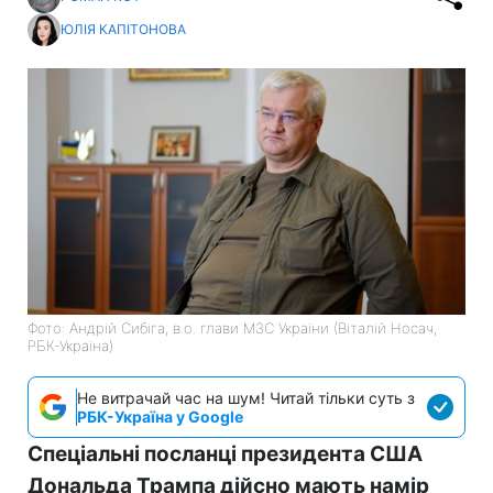
ЮЛІЯ КАПІТОНОВА
Фото: Андрій Сибіга, в.о. глави МЗС України (Віталій Носач,
РБК-Україна)
Не витрачай час на шум! Читай тільки суть з
РБК-Україна у Google
Спеціальні посланці президента США
Дональда Трампа дійсно мають намір