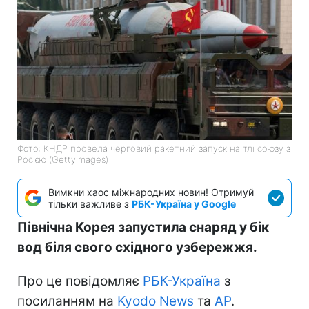
Фото: КНДР провела черговий ракетний запуск на тлі союзу з
Росією (GettyImages)
Вимкни хаос міжнародних новин! Отримуй
тільки важливе з
РБК-Україна у Google
Північна Корея запустила снаряд у бік
вод біля свого східного узбережжя.
Про це повідомляє
РБК-Україна
з
посиланням на
Kyodo News
та
АР
.