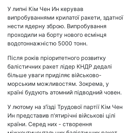
У липні Кім Чен Ин керував
випробуваннями крилатої ракети, здатної
нести ядерну зброю. Випробування
проходили на борту нового есмінця
водотоннажністю 5000 тонн.
Після років пріоритетного розвитку
балістичних ракет лідер КНДР дедалі
більше уваги приділяє військово-
морським можливостям. Зокрема, у
країні будують атомний підводний човен.
У лютому на з'їзді Трудової партії Кім Чен
Ин представив п'ятирічні військові цілі
країни. Серед них - створення
міжконтинентальних балістичних ракет,