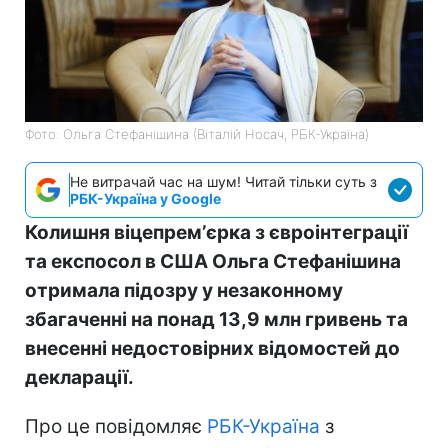
Фото: Ольга Стефанішина (Віталій Носач, РБК-Україна)
Не витрачай час на шум! Читай тільки суть з
РБК-Україна у Google
Колишня віцепремʼєрка з євроінтеграції
та експосол в США Ольга Стефанішина
отримала підозру у незаконному
збагаченні на понад 13,9 млн гривень та
внесенні недостовірних відомостей до
декларації.
Про це повідомляє
РБК-Україна
з