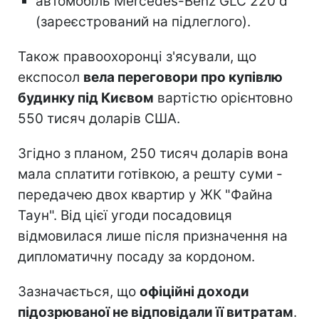
автомобіль Mercedes-Benz GLC 220 d
(зареєстрований на підлеглого).
Також правоохоронці з'ясували, що
експосол
вела переговори про купівлю
будинку під Києвом
вартістю орієнтовно
550 тисяч доларів США.
Згідно з планом, 250 тисяч доларів вона
мала сплатити готівкою, а решту суми -
передачею двох квартир у ЖК "Файна
Таун". Від цієї угоди посадовиця
відмовилася лише після призначення на
дипломатичну посаду за кордоном.
Зазначається, що
офіційні доходи
підозрюваної не відповідали її витратам
.