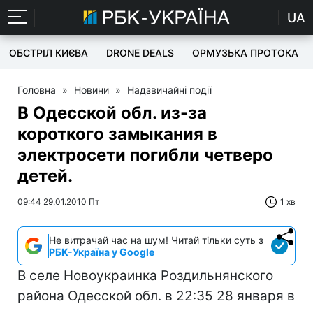
UA
ОБСТРІЛ КИЄВА
DRONE DEALS
ОРМУЗЬКА ПРОТОКА
Головна
»
Новини
»
Надзвичайні події
В Одесской обл. из-за
короткого замыкания в
электросети погибли четверо
детей.
09:44 29.01.2010 Пт
1 хв
Не витрачай час на шум! Читай тільки суть з
РБК-Україна у Google
В селе Новоукраинка Роздильнянского
района Одесской обл. в 22:35 28 января в