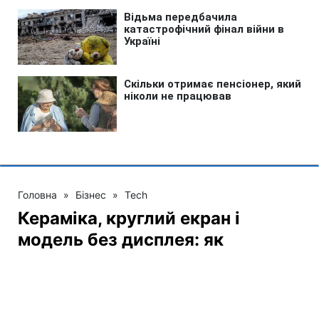
Головна
»
Бізнес
»
Tech
Кераміка, круглий екран і
модель без дисплея: як
зміняться Apple Watch
13:07 10.08.2026 Пн
2 хв
Техногігант хоче дати більше вибору