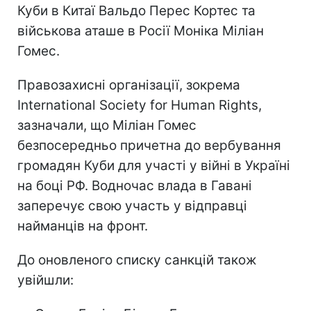
Куби в Китаї Вальдо Перес Кортес та
військова аташе в Росії Моніка Міліан
Гомес.
Правозахисні організації, зокрема
International Society for Human Rights,
зазначали, що Міліан Гомес
безпосередньо причетна до вербування
громадян Куби для участі у війні в Україні
на боці РФ. Водночас влада в Гавані
заперечує свою участь у відправці
найманців на фронт.
До оновленого списку санкцій також
увійшли: