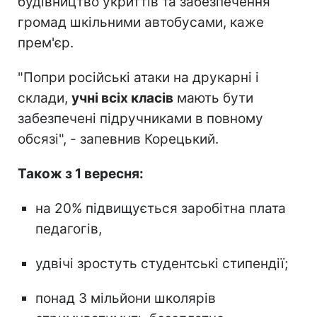
будівництво укриттів та забезпечення
громад шкільними автобусами, каже
прем'єр.
"Попри російські атаки на друкарні і
склади,
учні всіх класів
мають бути
забезпечені підручниками в повному
обсязі", - запевнив Корецький.
Також з 1 вересня:
на 20% підвищується заробітна плата
педагогів,
удвічі зростуть студентські стипендії;
понад 3 мільйони школярів