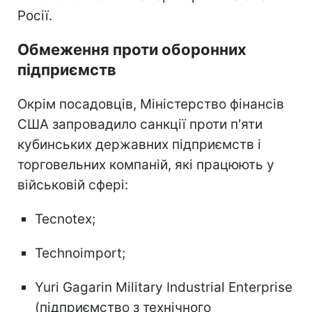
Росії.
Обмеження проти оборонних
підприємств
Окрім посадовців, Міністерство фінансів
США запровадило санкції проти п'яти
кубинських державних підприємств і
торговельних компаній, які працюють у
військовій сфері:
Tecnotex;
Technoimport;
Yuri Gagarin Military Industrial Enterprise
(підприємство з технічного