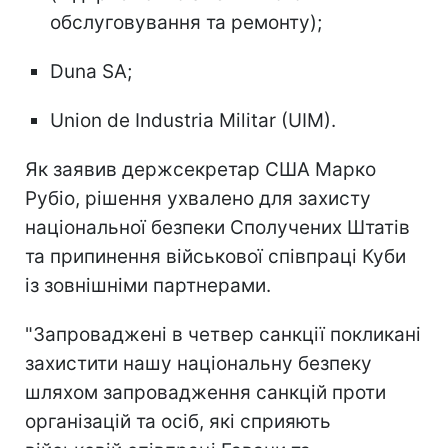
обслуговування та ремонту);
Duna SA;
Union de Industria Militar (UIM).
Як заявив держсекретар США Марко
Рубіо, рішення ухвалено для захисту
національної безпеки Сполучених Штатів
та припинення військової співпраці Куби
із зовнішніми партнерами.
"Запроваджені в четвер санкції покликані
захистити нашу національну безпеку
шляхом запровадження санкцій проти
організацій та осіб, які сприяють