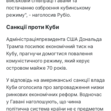
військовій співпраці Гавани та
постачанню озброєння кубинському
режиму", - наголосив Рубіо.
Санкції проти Куби
Адміністраціяпрезидента США Дональда
Трампа посилює економічний тиск на
Кубу, прагнучи домогтися повалення
комуністичного режиму, який керує
островом майже 70 років.
У відповідь на американські санкції влада
Куби оголосила про запровадження низки
ринкових економічних реформ. Водночас
у Гавані наголошують, що чинна
політична система країни не є предметом