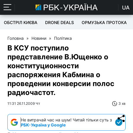
UA
ОБСТРІЛ КИЄВА
DRONE DEALS
ОРМУЗЬКА ПРОТОКА
Головна
»
Новини
»
Політика
В КСУ поступило
представление В.Ющенко о
конституционности
распоряжения Кабмина о
проведении конверсии полос
радиочастот.
11:31 26.11.2009 Чт
3 хв
Не витрачай час на шум! Читай тільки суть з
РБК-Україна у Google