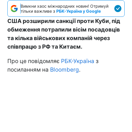
Вимкни хаос міжнародних новин! Отримуй
тільки важливе з
РБК-Україна у Google
США розширили санкції проти Куби, під
обмеження потрапили вісім посадовців
та кілька військових компаній через
співпрацю з РФ та Китаєм.
Про це повідомляє
РБК-Україна
з
посиланням на
Bloomberg
.