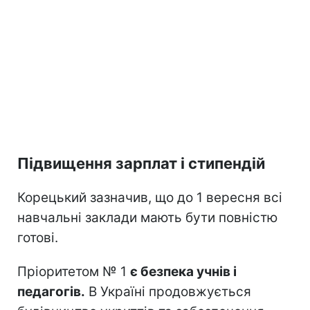
Підвищення зарплат і стипендій
Корецький зазначив, що до 1 вересня всі
навчальні заклади мають бути повністю
готові.
Пріоритетом № 1
є безпека учнів і
педагогів.
В Україні продовжується