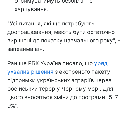
отримуватимуть безоплатне
харчування.
"Усі питання, які ще потребують
доопрацювання, мають бути остаточно
вирішені до початку навчального року", -
запевнмв він.
Раніше РБК-Україна писало, що
уряд
ухвалив рішення
з екстреного пакету
підтримки українських аграріїв через
російський терор у Чорному морі. Для
цього вносяться зміни до програми "5-7-
9%".