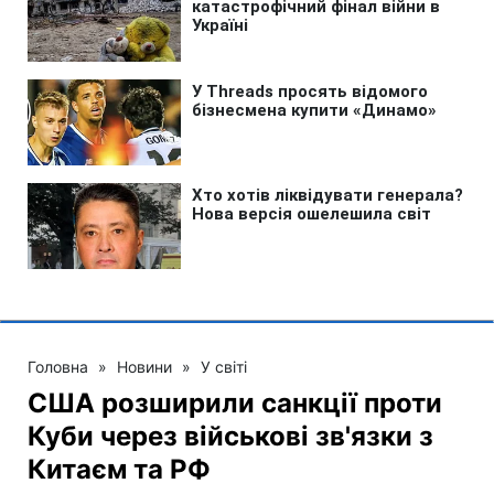
Головна
»
Новини
»
У світі
США розширили санкції проти
Куби через військові зв'язки з
Китаєм та РФ