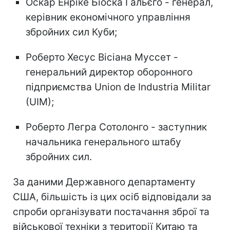
Оскар Енріке Біоска Гальєго - генерал,
керівник економічного управління
збройних сил Куби;
Роберто Хесус Вісіана Муссет -
генеральний директор оборонного
підприємства Union de Industria Militar
(UIM);
Роберто Легра Сотолонго - заступник
начальника генерального штабу
збройних сил.
За даними Державного департаменту
США, більшість із цих осіб відповідали за
спроби організувати постачання зброї та
військової техніки з території Китаю та