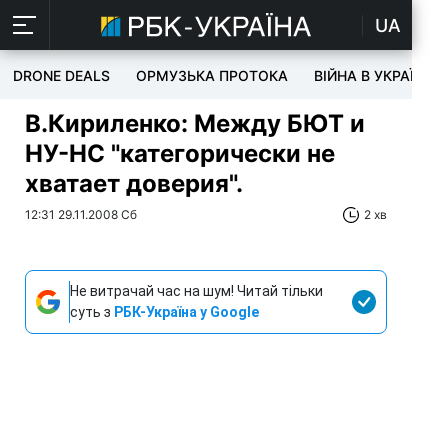
UA
DRONE DEALS
ОРМУЗЬКА ПРОТОКА
ВІЙНА В УКРАЇНІ
В.Кириленко: Между БЮТ и
НУ-НС "категорически не
хватает доверия".
12:31 29.11.2008 Сб
2 хв
Не витрачай час на шум! Читай тільки
суть з
РБК-Україна у Google