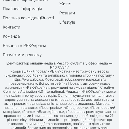
Життя
Правова інформація
Розваги
Політика конфіденційності
Lifestyle
Контакти
Команда
Вакансії в РБК-Україна
Розмістити рекламу
Ідентифікатор онлайн-медіа в Реєстрі суб’єктів у сфері медіа —
R40-05347
Інформаційний портал «РБК-Україна» має тримовну версію
(українську, російську та англійську), головна сторінка порталу -
https://www.rbc.ua
. Фотографії, зображення належать їх
правовласникам. Всі фотографії на Порталі, авторами яких є
журналісти «РБК-Україна», розміщені на умовах ліцензії Creative
Commons Attribution 4.0 International. Редакція «РБК-Україна» може
не поділяти точку зору авторів. Оціночні судження не підлягають
спростуванню та доведенню їх правдивості. За достовірність та
зміст реклами відповідальність несе рекламодавець. Матеріали,
позначені плашкою: «Прес-релізи», «Спецпроект», «Партнерський
матеріал», «Promo», «Благодійність», «Резонанс» розміщуються на
правах реклами і призначені, як правило, для осіб, які досягли 21-
річного віку. «Новини компанії» - це інформаційний формат, що
охоплює новини, події та оголошення, пов'язані з діяльністю
компаній, базуються на пресрелізах, які випускають самі