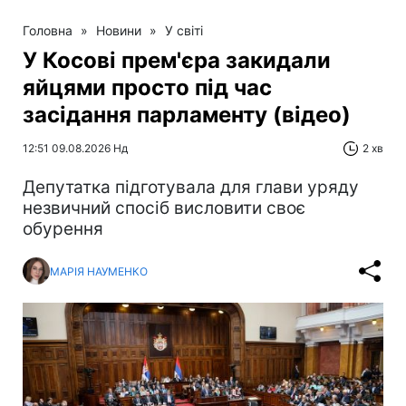
Головна
»
Новини
»
У світі
У Косові прем'єра закидали
яйцями просто під час
засідання парламенту (відео)
12:51 09.08.2026 Нд
2 хв
Депутатка підготувала для глави уряду
незвичний спосіб висловити своє
обурення
МАРІЯ НАУМЕНКО