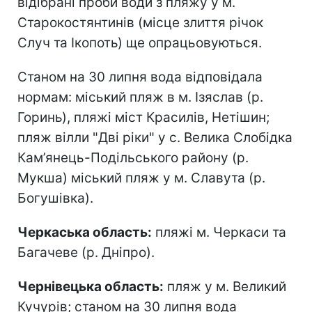
відібрані проби води з пляжу у м.
Старокостянтинів (місце злиття річок
Случ та Ікопоть) ще опрацьовуються.
Станом на 30 липня вода відповідала
нормам: міський пляж в м. Ізяслав (р.
Горинь), пляжі міст Красилів, Нетішин;
пляж вілли "Дві ріки" у с. Велика Слобідка
Кам’янець-Подільського району (р.
Мукша) міський пляж у м. Славута (р.
Богушівка).
Черкаська область:
пляжі м. Черкаси та
Багачеве (р. Дніпро).
Чернівецька область:
пляж у м. Великий
Кучурів; станом на 30 липня вода