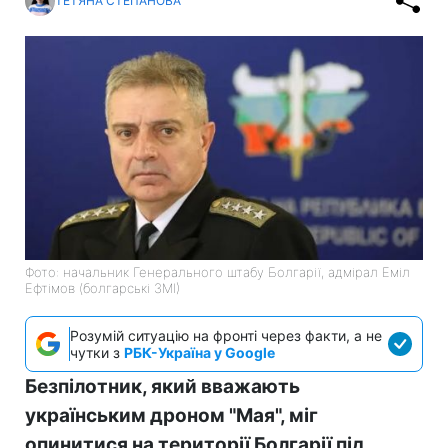
ТЕТЯНА СТЕПАНОВА
Фото: начальник Генерального штабу Болгарії, адмірал Еміл
Ефтімов (болгарські ЗМІ)
Розумій ситуацію на фронті через факти, а не
чутки з
РБК-Україна у Google
Безпілотник, який вважають
українським дроном "Мая", міг
опинитися на території Болгарії під