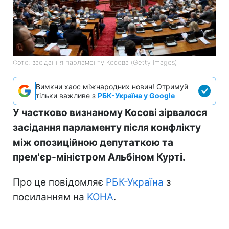
Фото: засідання парламенту Косова (Getty Images)
Вимкни хаос міжнародних новин! Отримуй
тільки важливе з
РБК-Україна у Google
У частково визнаному Косові зірвалося
засідання парламенту після конфлікту
між опозиційною депутаткою та
прем'єр-міністром Альбіном Курті.
Про це повідомляє
РБК-Україна
з
посиланням на
KOHA
.