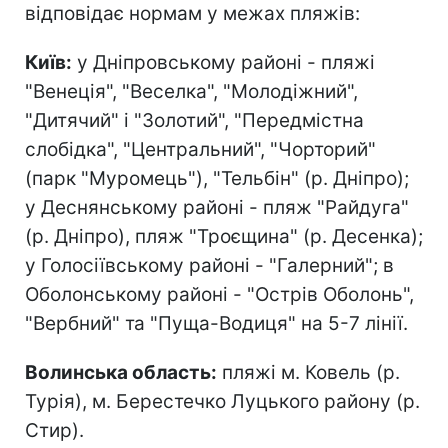
відповідає нормам у межах пляжів:
Київ:
у Дніпровському районі - пляжі
"Венеція", "Веселка", "Молодіжний",
"Дитячий" і "Золотий", "Передмістна
слобідка", "Центральний", "Чорторий"
(парк "Муромець"), "Тельбін" (р. Дніпро);
у Деснянському районі - пляж "Райдуга"
(р. Дніпро), пляж "Троєщина" (р. Десенка);
у Голосіївському районі - "Галерний"; в
Оболонському районі - "Острів Оболонь",
"Вербний" та "Пуща-Водиця" на 5-7 лінії.
Волинська область:
пляжі м. Ковель (р.
Турія), м. Берестечко Луцького району (р.
Стир).