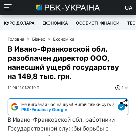
UA
КУРС ДОЛАРА
ЕКОНОМІКА
ОСОБИСТІ ФІНАНСИ
TEC
Головна
»
Бізнес
»
Економіка
В Ивано-Франковской обл.
разоблачен директор ООО,
нанесший ущерб государству
на 149,8 тыс. грн.
12:09 11.01.2010 Пн
1 хв
Не витрачай час на шум! Читай тільки суть з
РБК-Україна у Google
В Ивано-Франковской обл. работники
Государственной службы борьбы с