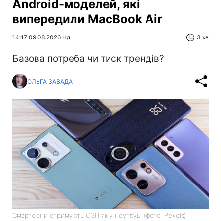
Android-моделей, які
випередили MacBook Air
14:17 09.08.2026 Нд
3 хв
Базова потреба чи тиск трендів?
ОЛЬГА ЗАВАДА
Смартфони отримують ОЗП як у ноутбуці (фото: Pexels)