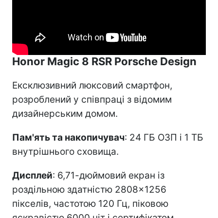
Honor Magic 8 RSR Porsche Design
Ексклюзивний люксовий смартфон,
розроблений у співпраці з відомим
дизайнерським домом.
Пам'ять та накопичувач
: 24 ГБ ОЗП і 1 ТБ
внутрішнього сховища.
Дисплей
: 6,71-дюймовий екран із
роздільною здатністю 2808×1256
пікселів, частотою 120 Гц, піковою
яскравістю 6000 ніт і сертифікатом