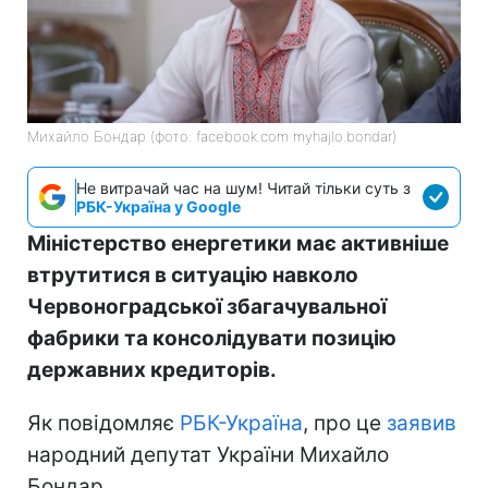
Михайло Бондар (фото: facebook.com myhajlo.bondar)
Не витрачай час на шум! Читай тільки суть з
РБК-Україна у Google
Міністерство енергетики має активніше
втрутитися в ситуацію навколо
Червоноградської збагачувальної
фабрики та консолідувати позицію
державних кредиторів.
Як повідомляє
РБК-Україна
, про це
заявив
народний депутат України Михайло
Бондар.