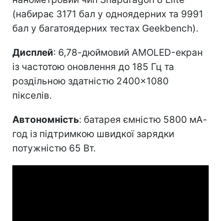
(набирає 3171 бал у одноядерних та 9991
бал у багатоядерних тестах Geekbench).
Дисплей
: 6,78-дюймовий AMOLED-екран
із частотою оновлення до 185 Гц та
роздільною здатністю 2400×1080
пікселів.
Автономність
: батарея ємністю 5800 мА-
год із підтримкою швидкої зарядки
потужністю 65 Вт.