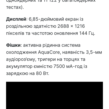
одноядерних та 11 122 у багатоядерних
тестах).
Дисплей
: 6,85-дюймовий екран із
роздільною здатністю 2688 × 1216
пікселів та частотою оновлення 144 Гц.
Фішки
: активна рідинна система
охолодження AquaCore, наявність 3,5-мм
аудіороз'єму, тригери на торцях та
акумулятор ємністю 7500 мА-год із
зарядкою на 80 Вт.