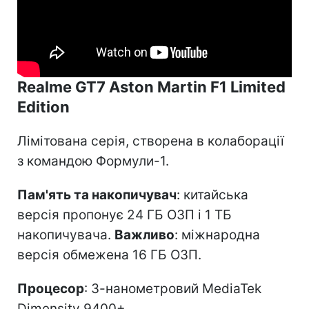
Realme GT7 Aston Martin F1 Limited
Edition
Лімітована серія, створена в колаборації
з командою Формули-1.
Пам'ять та накопичувач
: китайська
версія пропонує 24 ГБ ОЗП і 1 ТБ
накопичувача.
Важливо
: міжнародна
версія обмежена 16 ГБ ОЗП.
Процесор
: 3-нанометровий MediaTek
Dimensity 9400+.