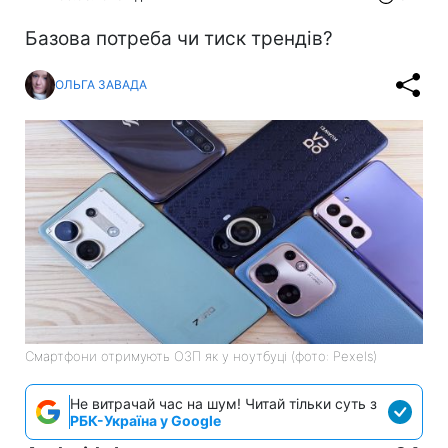
Базова потреба чи тиск трендів?
ОЛЬГА ЗАВАДА
Смартфони отримують ОЗП як у ноутбуці (фото: Pexels)
Не витрачай час на шум! Читай тільки суть з
РБК-Україна у Google