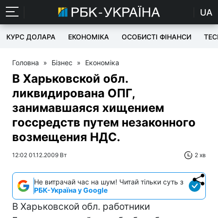
UA
КУРС ДОЛАРА
ЕКОНОМІКА
ОСОБИСТІ ФІНАНСИ
TEC
Головна
»
Бізнес
»
Економіка
В Харьковской обл.
ликвидирована ОПГ,
занимавшаяся хищением
госсредств путем незаконного
возмещения НДС.
12:02 01.12.2009 Вт
2 хв
Не витрачай час на шум! Читай тільки суть з
РБК-Україна у Google
В Харьковской обл. работники