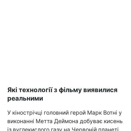
Які технології з фільму виявилися
реальними
У кінострічці головний герой Марк Вотні у
виконанні Метта Деймона добуває кисень
із вуглекислого газу на Червоній планеті.