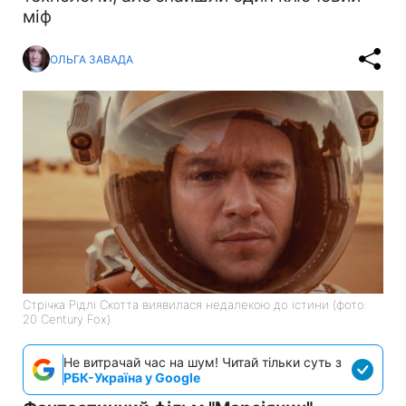
міф
ОЛЬГА ЗАВАДА
Стрічка Рідлі Скотта виявилася недалекою до істини (фото:
20 Century Fox)
Не витрачай час на шум! Читай тільки суть з
РБК-Україна у Google