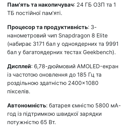
Пам'ять та накопичувач
: 24 ГБ ОЗП та 1
ТБ постійної пам'яті.
Процесор та продуктивність
: 3-
нанометровий чип Snapdragon 8 Elite
(набирає 3171 бал у одноядерних та 9991
бал у багатоядерних тестах Geekbench).
Дисплей
: 6,78-дюймовий AMOLED-екран
із частотою оновлення до 185 Гц та
роздільною здатністю 2400×1080
пікселів.
Автономність
: батарея ємністю 5800 мА-
год із підтримкою швидкої зарядки
потужністю 65 Вт.