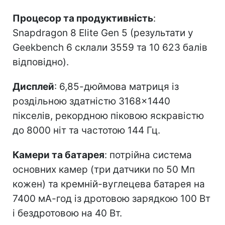
Процесор та продуктивність
:
Snapdragon 8 Elite Gen 5 (результати у
Geekbench 6 склали 3559 та 10 623 балів
відповідно).
Дисплей
: 6,85-дюймова матриця із
роздільною здатністю 3168×1440
пікселів, рекордною піковою яскравістю
до 8000 ніт та частотою 144 Гц.
Камери та батарея
: потрійна система
основних камер (три датчики по 50 Мп
кожен) та кремній-вуглецева батарея на
7400 мА-год із дротовою зарядкою 100 Вт
і бездротовою на 40 Вт.