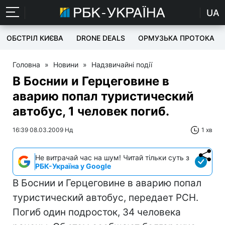
UA
ОБСТРІЛ КИЄВА
DRONE DEALS
ОРМУЗЬКА ПРОТОКА
Головна
»
Новини
»
Надзвичайні події
В Боснии и Герцеговине в
аварию попал туристический
автобус, 1 человек погиб.
16:39 08.03.2009 Нд
1 хв
Не витрачай час на шум! Читай тільки суть з
РБК-Україна у Google
В Боснии и Герцеговине в аварию попал
туристический автобус, передает РСН.
Погиб один подросток, 34 человека