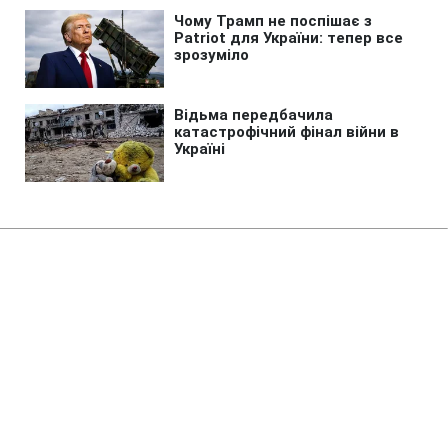
Головна
»
Новини
»
У світі
Де в Україні найбільше
скаржаться на ТЦК: омбудсмен
назвав область та резонансні
випадки
04:58 08.08.2026 Сб
2 хв