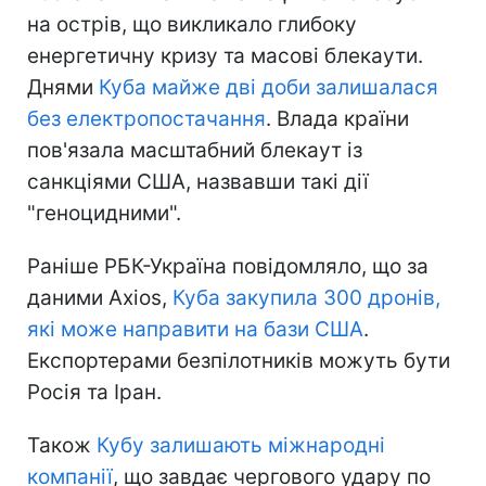
на острів, що викликало глибоку
енергетичну кризу та масові блекаути.
Днями
Куба майже дві доби залишалася
без електропостачання
. Влада країни
пов'язала масштабний блекаут із
санкціями США, назвавши такі дії
"геноцидними".
Раніше РБК-Україна повідомляло, що за
даними Axios,
Куба закупила 300 дронів,
які може направити на бази США
.
Експортерами безпілотників можуть бути
Росія та Іран.
Також
Кубу залишають міжнародні
компанії
, що завдає чергового удару по