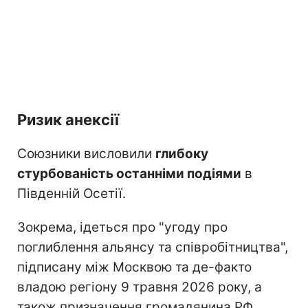
Ризик анексії
Союзники висловили
глибоку
стурбованість останніми подіями
в
Південній Осетії.
Зокрема, ідеться про "угоду про
поглиблення альянсу та співробітництва",
підписану між Москвою та де-факто
владою регіону 9 травня 2026 року, а
також призначення громадянина РФ