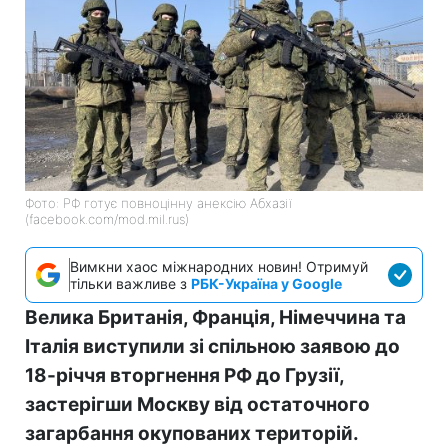
Фото: РФ готує повноцінну анексію Абхазії
(facebook.com/mod.mil.rus)
Вимкни хаос міжнародних новин! Отримуй
тільки важливе з
РБК-Україна у Google
Велика Британія, Франція, Німеччина та
Італія виступили зі спільною заявою до
18-річчя вторгнення РФ до Грузії,
застерігши Москву від остаточного
загарбання окупованих територій.