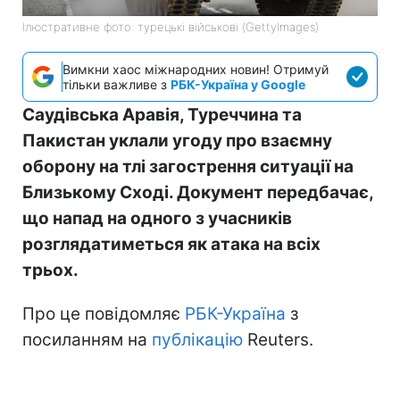
Ілюстративне фото: турецькі військові (GettyImages)
Вимкни хаос міжнародних новин! Отримуй
тільки важливе з
РБК-Україна у Google
Саудівська Аравія, Туреччина та
Пакистан уклали угоду про взаємну
оборону на тлі загострення ситуації на
Близькому Сході. Документ передбачає,
що напад на одного з учасників
розглядатиметься як атака на всіх
трьох.
Про це повідомляє
РБК-Україна
з
посиланням на
публікацію
Reuters.