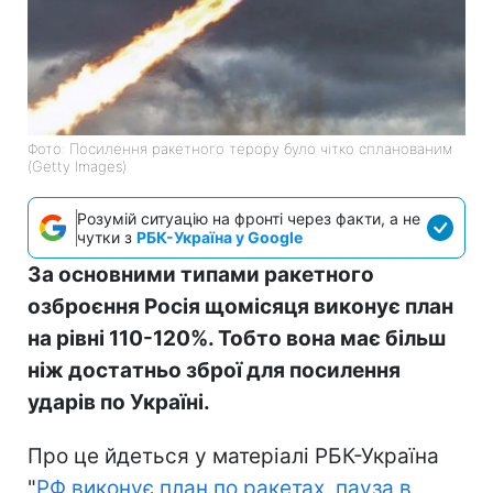
Фото: Посилення ракетного терору було чітко спланованим
(Getty Images)
Розумій ситуацію на фронті через факти, а не
чутки з
РБК-Україна у Google
За основними типами ракетного
озброєння Росія щомісяця виконує план
на рівні 110-120%. Тобто вона має більш
ніж достатньо зброї для посилення
ударів по Україні.
Про це йдеться у матеріалі РБК-Україна
"
РФ виконує план по ракетах, пауза в