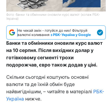
Фото: банки та обмінники оновили курс валют (колаж РБК-
Україна)
Не чекай змін - готуйся до них! Фільтруй
валютні коливання
з РБК-Україна у Google
Банки та обмінники оновили курс валют
на 10 серпня. Після вихідних долар у
готівковому сегменті трохи
подорожчав, євро також додав у ціні.
Скільки сьогодні коштують основні
валюти та де їхній обмін буде
найвигіднішим, – читайте в матеріалі
РБК-
Україна
нижче.