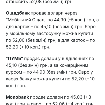
становить 52,08 (без змін) грн.
Ощадбанк
продає долари через
''Мобільний Ощад'' по 44,90 (-5 коп.) грн, а
для карток – по 45,10 (без змін) грн. Євро
у мобільному застосунку можна купити
по 52,00 (без змін) грн, а для карток – по
52,20 (+10 коп.) грн.
''ПУМБ''
продає долари у відділеннях по
45,10 (без змін) грн, а за комерційним
курсом – по 44,90 (без змін) грн. Євро у
касах банку можна купити по 52,20 (+10
коп.) грн.
Monobank
продає долари по 45,03 (+3
коп.) грн, а євро – по 52,06 (+4 коп.) грн.