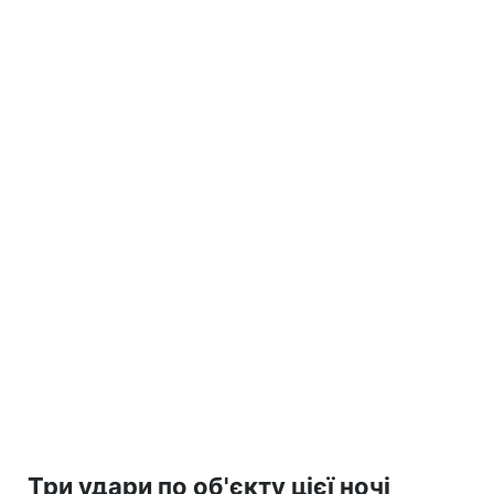
Три удари по об'єкту цієї ночі