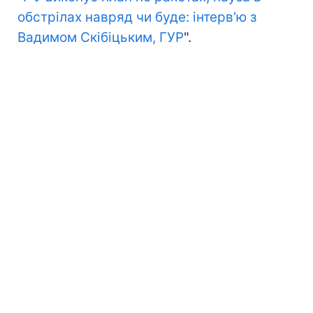
обстрілах навряд чи буде: інтервʼю з
Вадимом Скібіцьким, ГУР
".