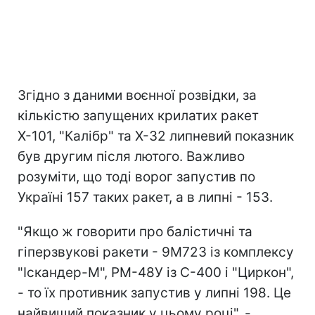
Згідно з даними воєнної розвідки, за
кількістю запущених крилатих ракет
Х-101, "Калібр" та Х-32 липневий показник
був другим після лютого. Важливо
розуміти, що тоді ворог запустив по
Україні 157 таких ракет, а в липні - 153.
"Якщо ж говорити про балістичні та
гіперзвукові ракети - 9М723 із комплексу
"Іскандер-М", РМ-48У із С-400 і "Циркон",
- то їх противник запустив у липні 198. Це
найвищий показник у цьому році", -