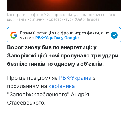
Ілюстративне фото: У Запоріжжі під ударом опинився об'єкт,
що живить критичну інфраструктуру (Getty Images)
Розумій ситуацію на фронті через факти, а не
чутки з
РБК-Україна у Google
Ворог знову бив по енергетиці: у
Запоріжжі цієї ночі пролунало три удари
безпілотників по одному з об'єктів.
Про це повідомляє
РБК-Україна
з
посиланням на
керівника
"Запоріжжяобленерго" Андрія
Стасевського.