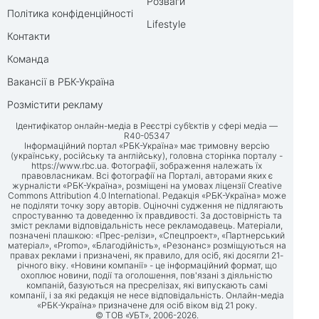
Розваги
Політика конфіденційності
Lifestyle
Контакти
Команда
Вакансії в РБК-Україна
Розмістити рекламу
Ідентифікатор онлайн-медіа в Реєстрі суб’єктів у сфері медіа —
R40-05347
Інформаційний портал «РБК-Україна» має тримовну версію
(українську, російську та англійську), головна сторінка порталу -
https://www.rbc.ua
. Фотографії, зображення належать їх
правовласникам. Всі фотографії на Порталі, авторами яких є
журналісти «РБК-Україна», розміщені на умовах ліцензії Creative
Commons Attribution 4.0 International. Редакція «РБК-Україна» може
не поділяти точку зору авторів. Оціночні судження не підлягають
спростуванню та доведенню їх правдивості. За достовірність та
зміст реклами відповідальність несе рекламодавець. Матеріали,
позначені плашкою: «Прес-релізи», «Спецпроект», «Партнерський
матеріал», «Promo», «Благодійність», «Резонанс» розміщуються на
правах реклами і призначені, як правило, для осіб, які досягли 21-
річного віку. «Новини компанії» - це інформаційний формат, що
охоплює новини, події та оголошення, пов'язані з діяльністю
компаній, базуються на пресрелізах, які випускають самі
компанії, і за які редакція не несе відповідальність. Онлайн-медіа
«РБК-Україна» призначене для осіб віком від 21 року.
© ТОВ «УБТ», 2006-2026.