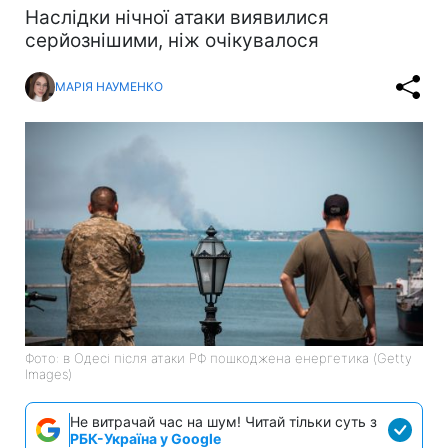
Наслідки нічної атаки виявилися
серйознішими, ніж очікувалося
МАРІЯ НАУМЕНКО
Фото: в Одесі після атаки РФ пошкоджена енергетика (Getty
Images)
Не витрачай час на шум! Читай тільки суть з
РБК-Україна у Google