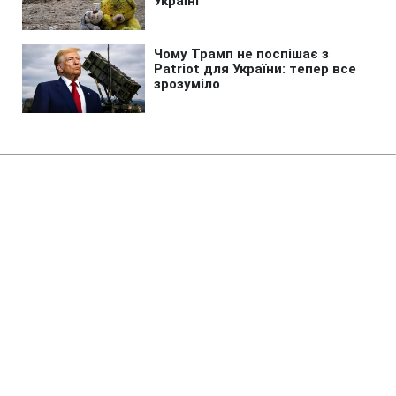
Головна
»
Бізнес
»
Tech
Незвичайний астероїд
приховував таємницю 170
років: телескопи розкрили
правду
08:11 09.08.2026 Нд
2 хв
Які властивості унікального космічного
тіла?