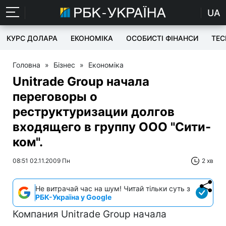
UA
КУРС ДОЛАРА
ЕКОНОМІКА
ОСОБИСТІ ФІНАНСИ
TEC
Головна
»
Бізнес
»
Економіка
Unitrade Group начала
переговоры о
реструктуризации долгов
входящего в группу ООО "Сити-
ком".
08:51 02.11.2009 Пн
2 хв
Не витрачай час на шум! Читай тільки суть з
РБК-Україна у Google
Компания Unitrade Group начала