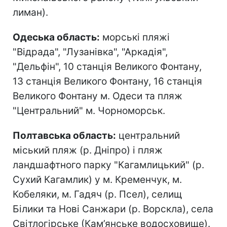
лиман).
Одеська область:
морські пляжі
"Відрада", "Лузанівка", "Аркадія",
"Дельфін", 10 станція Великого Фонтану,
13 станція Великого Фонтану, 16 станція
Великого Фонтану м. Одеси та пляж
"Центральний" м. Чорноморськ.
Полтавська область:
центральний
міський пляж (р. Дніпро) і пляж
ландшафтного парку "Кагамлицький" (р.
Сухий Кагамлик) у м. Кременчук, м.
Кобеляки, м. Гадяч (р. Псел), селищ
Білики та Нові Санжари (р. Ворскла), села
Світлогірське (Кам’янське водосховище).