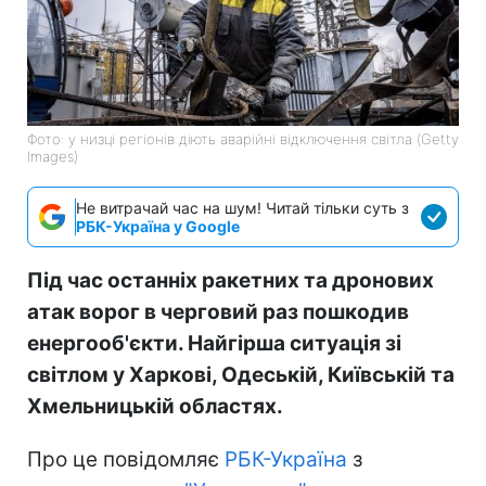
Фото: у низці регіонів діють аварійні відключення світла (Getty
Images)
Не витрачай час на шум! Читай тільки суть з
РБК-Україна у Google
Під час останніх ракетних та дронових
атак ворог в черговий раз пошкодив
енергооб'єкти. Найгірша ситуація зі
світлом у Харкові, Одеській, Київській та
Хмельницькій областях.
Про це повідомляє
РБК-Україна
з