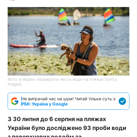
Фото: в Україні перевірили якість води на пляжах (Getty
Images)
Не витрачай час на шум! Читай тільки суть з
РБК-Україна у Google
З 30 липня до 6 серпня на пляжах
України було досліджено 93 проби води
з поверхневих водойм за