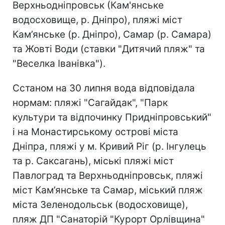
Верхньодніпровськ (Кам'янське
водосховище, р. Дніпро), пляжі міст
Кам’янське (р. Дніпро), Самар (р. Самара)
та Жовті Води (ставки "Дитячий пляж" та
"Веселка Іванівка").
Сстаном на 30 липня вода відповідала
нормам: пляжі "Сагайдак", "Парк
культури та відпочинку Придніпровський"
і на Монастирському острові міста
Дніпра, пляжі у м. Кривий Ріг (р. Інгулець
та р. Саксагань), міські пляжі міст
Павлоград та Верхньодніпровськ, пляжі
міст Кам’янське та Самар, міський пляж
міста Зеленодольськ (водосховище),
пляж ДП "Санаторій "Курорт Орлівщина"