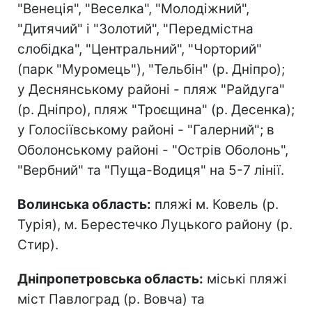
"Венеція", "Веселка", "Молодіжний",
"Дитячий" і "Золотий", "Передмістна
слобідка", "Центральний", "Чорторий"
(парк "Муромець"), "Тельбін" (р. Дніпро);
у Деснянському районі - пляж "Райдуга"
(р. Дніпро), пляж "Троєщина" (р. Десенка);
у Голосіївському районі - "Галерний"; в
Оболонському районі - "Острів Оболонь",
"Вербний" та "Пуща-Водиця" на 5-7 лінії.
Волинська область:
пляжі м. Ковель (р.
Турія), м. Берестечко Луцького району (р.
Стир).
Дніпропетровська область:
міські пляжі
міст Павлоград (р. Вовча) та