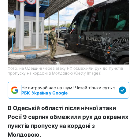
Фото: на Одещині через атаку РФ обмежили рух до пунктів
пропуску на кордоні з Молдовою (Getty Images)
Не витрачай час на шум! Читай тільки суть з
РБК-Україна у Google
В Одеській області після нічної атаки
Росії 9 серпня обмежили рух до окремих
пунктів пропуску на кордоні з
Молдовою.