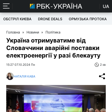
UA
ОБСТРІЛ КИЄВА
DRONE DEALS
ОРМУЗЬКА ПРОТОКА
Головна
»
Новини
»
Політика
Україна отримуватиме від
Словаччини аварійні поставки
електроенергії у разі блекауту
15:27 07.10.2024 Пн
2 хв
НАТАЛІЯ КАВА