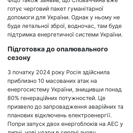
Фіцо також заявив, що Словаччина вже
готує черговий пакет гуманітарної
допомоги для України. Однак у ньому не
буде летальної зброї, водночас, там буде
підтримка енергетичної системи України.
Підготовка до опалювального
сезону
З початку 2024 року Росія здійснила
приблизно 10 масованих атак на
енергосистему України, знищивши понад
80% генераційних потужностей. Це
призвело до запровадження аварійних та
планових відключень електроенергії.
Попри запуск двох енергоблоків на АЕС у
липні, нові удари в серпні знову