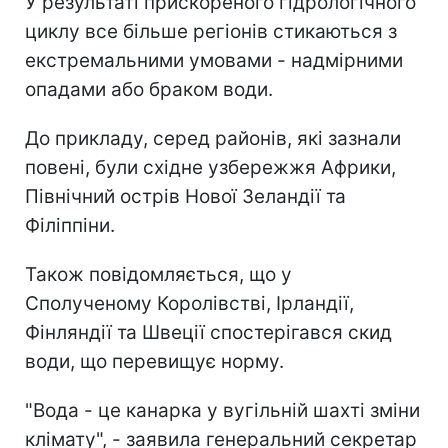
У результаті прискореного гідрологічного
циклу все більше регіонів стикаються з
екстремальними умовами - надмірними
опадами або браком води.
До прикладу, серед районів, які зазнали
повені, були східне узбережжя Африки,
Північний острів Нової Зеландії та
Філіппіни.
Також повідомляється, що у
Сполученому Королівстві, Ірландії,
Фінляндії та Швеції спостерігався скид
води, що перевищує норму.
"Вода - це канарка у вугільній шахті зміни
клімату", - заявила генеральний секретар