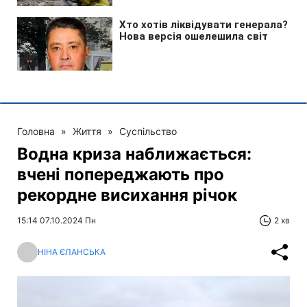
Головна
»
Життя
»
Суспільство
Водна криза наближається:
вчені попереджають про
рекордне висихання річок
15:14 07.10.2024 Пн
2 хв
НІНА ЄЛАНСЬКА