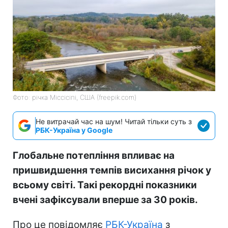
Фото: річка Міссісіпі, США (freepik.com)
Не витрачай час на шум! Читай тільки суть з
РБК-Україна у Google
Глобальне потепління впливає на
пришвидшення темпів висихання річок у
всьому світі. Такі рекордні показники
вчені зафіксували вперше за 30 років.
Про це повідомляє
РБК-Україна
з