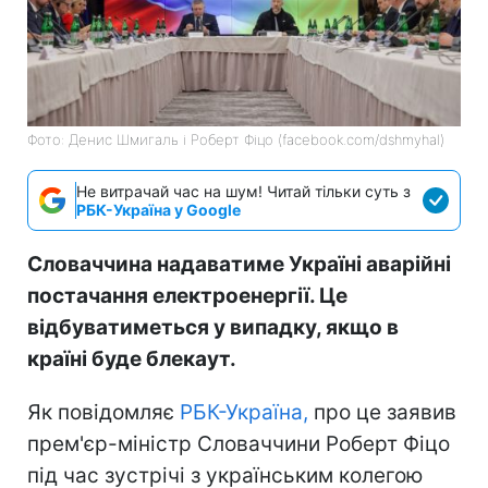
Фото: Денис Шмигаль і Роберт Фіцо (facebook.com/dshmyhal)
Не витрачай час на шум! Читай тільки суть з
РБК-Україна у Google
Словаччина надаватиме Україні аварійні
постачання електроенергії. Це
відбуватиметься у випадку, якщо в
країні буде блекаут.
Як повідомляє
РБК-Україна,
про це заявив
прем'єр-міністр Словаччини Роберт Фіцо
під час зустрічі з українським колегою