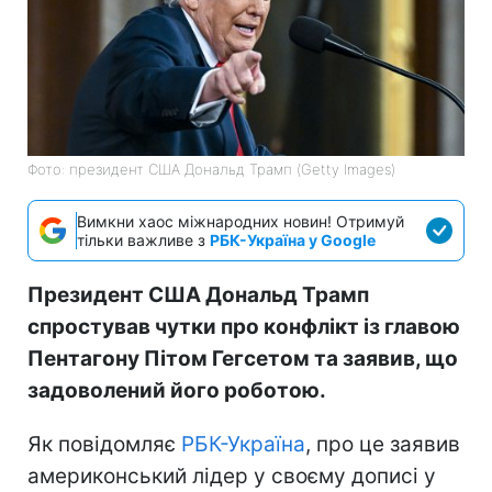
Фото: президент США Дональд Трамп (Getty Images)
Вимкни хаос міжнародних новин! Отримуй
тільки важливе з
РБК-Україна у Google
Президент США Дональд Трамп
спростував чутки про конфлікт із главою
Пентагону Пітом Гегсетом та заявив, що
задоволений його роботою.
Як повідомляє
РБК-Україна
, про це заявив
америконський лідер у своєму дописі у