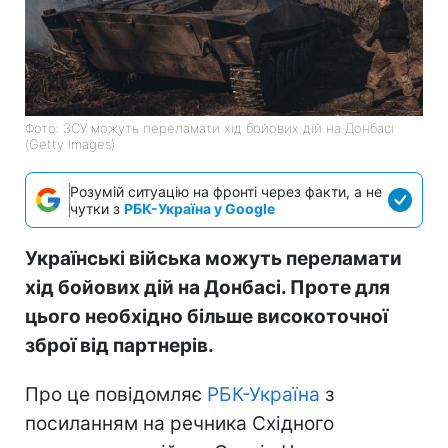
Фото: ЗСУ можуть переламати хід бойових дій на Донбасі
(Getty Images)
Розумій ситуацію на фронті через факти, а не
чутки з
РБК-Україна у Google
Українські війська можуть переламати
хід бойових дій на Донбасі. Проте для
цього необхідно більше високоточної
зброї від партнерів.
Про це повідомляє
РБК-Україна
з
посиланням на речника Східного