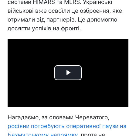
системи HIMARS та MLRS. Українські
військові вже освоїли це озброєння, яке
отримали від партнерів. Це допомогло
досягти успіхів на фронті.
Play
Video
Нагадаємо, за словами Череватого,
росіяни потребують оперативної паузи на
Бахмутському напрямку,
проте не