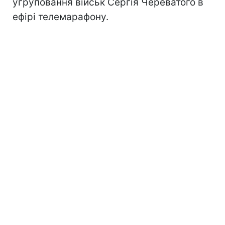
угруповання військ Сергія Череватого в
ефірі телемарафону.