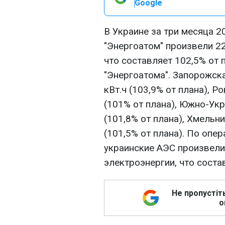
Google
В Украине за три месяца 
"Энергоатом" произвели 22
что составляет 102,5% от 
"Энергоатома". Запорожск
кВт.ч (103,9% от плана), Р
(101% от плана), Южно-Укр
(101,8% от плана), Хмельни
(101,5% от плана). По опер
украинские АЭС произвели
электроэнергии, что соста
Не пропустіт
о