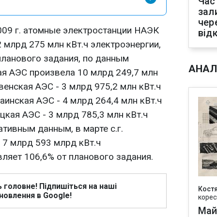
Час
зал
чер
2009 г. атомные электростанции НАЭК
від
 млрд 275 млн кВт.ч электроэнергии,
планового задания, по данным
АНАЛ
ая АЭС произвела 10 млрд 249,7 млн
овенская АЭС - 3 млрд 975,2 млн кВт.ч
аинская АЭС - 4 млрд 264,4 млн кВт.ч
цкая АЭС - 3 млрд 785,3 млн кВт.ч
ативным данным, в марте с.г.
 7 млрд 593 млрд кВт.ч
вляет 106,6% от планового задания.
ь головне! Підпишіться на наші
Кост
новлення в Google!
корес
Май