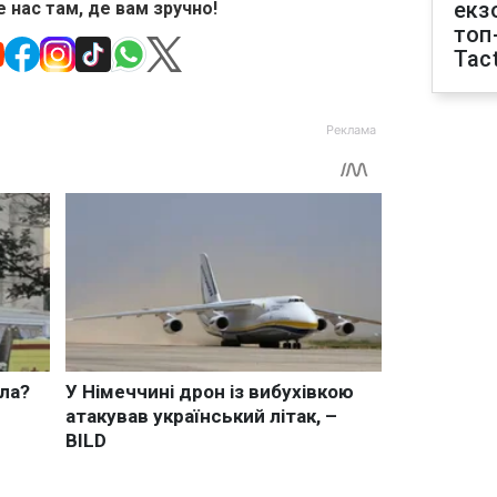
екз
 нас там, де вам зручно!
топ
Tact