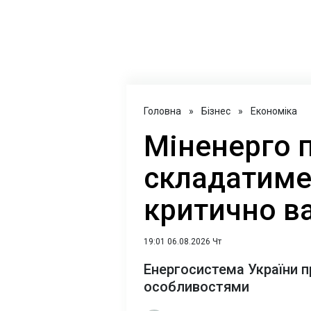
Головна
»
Бізнес
»
Економіка
Міненерго 
складатиме
критично ва
19:01 06.08.2026 Чт
Енергосистема України 
особливостями