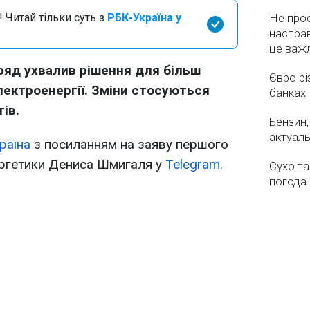
 Читай тільки суть з
РБК-Україна у
Не про
насправ
це важ
Уряд ухвалив рішення для більш
Євро рі
лектроенергії. Зміни стосуються
банках 
ів.
Бензин,
актуаль
раїна
з посиланням на заяву першого
нергетики Дениса Шмигаля у
Telegram.
Сухо та
погода 