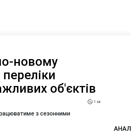
по-новому
 переліки
жливих об'єктів
1 хв
працюватиме з сезонними
АНАЛ