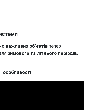
системи
но важливих об’єктів
тепер
 для
зимового та літнього періодів,
і особливості: