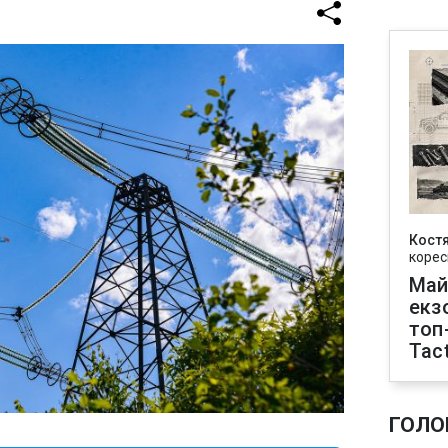
Кост
корес
Май
екз
топ
Tact
ГОЛО