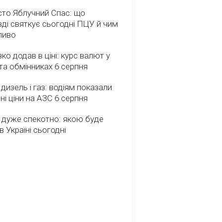
сто Яблучний Спас: що
ді святкує сьогодні ПЦУ й чим
ливо
зко додав в ціні: курс валют у
та обмінниках 6 серпня
 дизель і газ: водіям показали
ні ціни на АЗС 6 серпня
 дуже спекотно: якою буде
в Україні сьогодні