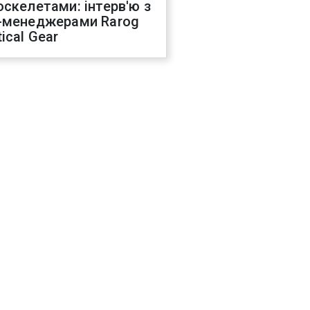
оскелетами: інтерв'ю з
-менеджерами Rarog
ical Gear