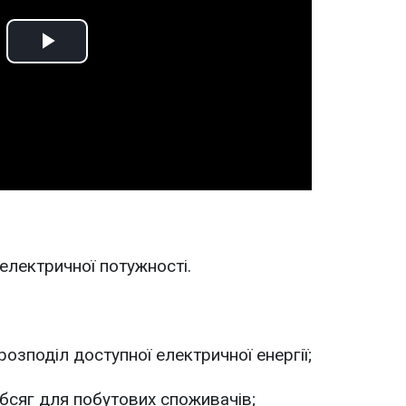
Play
Video
електричної потужності.
озподіл доступної електричної енергії;
обсяг для побутових споживачів;