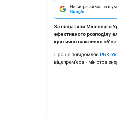
Не витрачай час на шум!
Google
За ініціативи Міненерго 
ефективного розподілу е
критично важливих об’єкт
Про це повідомляє
РБК-Ук
віцепрем'єра - міністра е