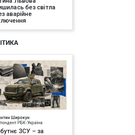
тина Львова
ишилась без світла
ез аварійне
ключення
ІТИКА
янтин Широкун
пондент РБК-Україна
бутнє ЗСУ – за