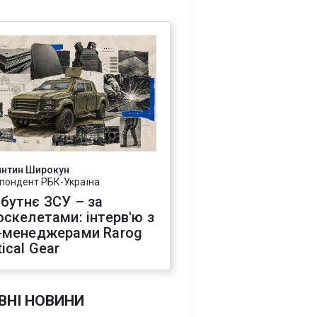
янтин Широкун
пондент РБК-Україна
бутнє ЗСУ – за
оскелетами: інтерв'ю з
-менеджерами Rarog
ical Gear
ВНІ НОВИНИ