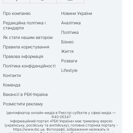
Про компанію
Новини України
Редакційна політика і
Аналітика
стандарти
Політика
Як стати нашим автором
Бізнес
Правила користування
Життя
Правова інформація
Розваги
Політика конфіденційності
Lifestyle
Контакти
Команда
Вакансії в РБК-Україна
Розмістити рекламу
Ідентифікатор онлайн-медіа в Реєстрі суб’єктів у сфері медіа —
R40-05347
Інформаційний портал «РБК-Україна» має тримовну версію
(українську, російську та англійську), головна сторінка порталу -
https://www.rbc.ua
. Фотографії, зображення належать їх