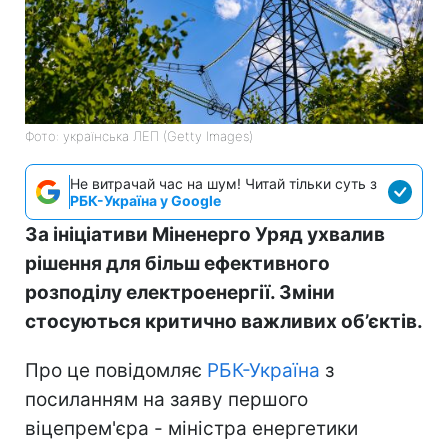
Фото: українська ЛЕП (Getty Images)
Не витрачай час на шум! Читай тільки суть з
РБК-Україна у Google
За ініціативи Міненерго Уряд ухвалив
рішення для більш ефективного
розподілу електроенергії. Зміни
стосуються критично важливих об’єктів.
Про це повідомляє
РБК-Україна
з
посиланням на заяву першого
віцепрем'єра - міністра енергетики