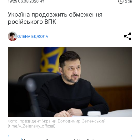
19:29 06.08.2026 Чт
2 хв
Україна продовжить обмеження
російського ВПК
ОЛЕНА БДЖОЛА
Фото: президент України Володимир Зеленський
(t.me/V_Zelenskiy_official)