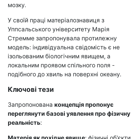
мозку.
У своїй праці матеріалознавиця з
Уппсальського університету Марія
Стремме запропонувала протилежну
модель: індивідуальна свідомість є не
ізольованим біологічним явищем, а
локальним проявом спільного поля -
подібного до хвиль на поверхні океану.
Ключові тези
Запропонована
концепція пропонує
переглянути базові уявлення про фізичну
реальність
:
Матерія як похідне явище
: фізичні об'єкти