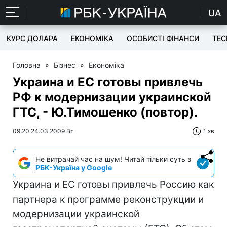
UA
КУРС ДОЛАРА
ЕКОНОМІКА
ОСОБИСТІ ФІНАНСИ
TEC
Головна
»
Бізнес
»
Економіка
Украина и ЕС готовы привлечь
РФ к модернизации украинской
ГТС, - Ю.Тимошенко (повтор).
09:20 24.03.2009 Вт
1 хв
Не витрачай час на шум! Читай тільки суть з
РБК-Україна у Google
Украина и ЕС готовы привлечь Россию как
партнера к программе реконструкции и
модернизации украинской