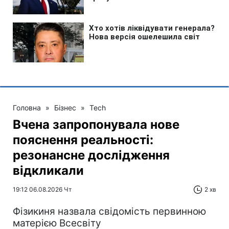
Головна
»
Бізнес
»
Tech
Вчена запропонувала нове
пояснення реальності:
резонансне дослідження
відкликали
19:12 06.08.2026 Чт
2 хв
Фізикиня назвала свідомість первинною
матерією Всесвіту