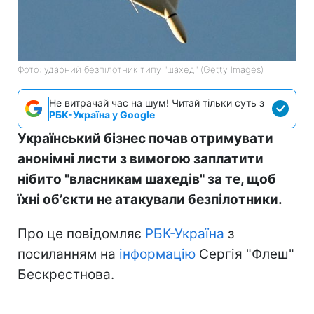
Фото: ударний безпілотник типу "шахед" (Getty Images)
Не витрачай час на шум! Читай тільки суть з
РБК-Україна у Google
Український бізнес почав отримувати
анонімні листи з вимогою заплатити
нібито "власникам шахедів" за те, щоб
їхні обʼєкти не атакували безпілотники.
Про це повідомляє
РБК-Україна
з
посиланням на
інформацію
Сергія "Флеш"
Бескрестнова.