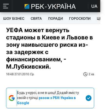
UA
ШОУ БІЗНЕС
СВЯТА
ПОРАДИ
ГОРОСКОПИ
ЦІКАВ
УЕФА может вернуть
стадионы в Киеве и Львове в
зону наивысшего риска из-
за задержек с
финансированием, -
М.Лубкивский.
16:48 27.01.2010 Ср
2 хв
Будь у курсі, а не в шоці! Додай змісту
своїй стрічці
разом з РБК-Україна в
Google