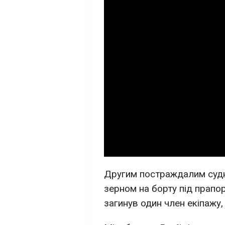
Другим постраждалим судн
зерном на борту під прапор
загинув один член екіпажу,