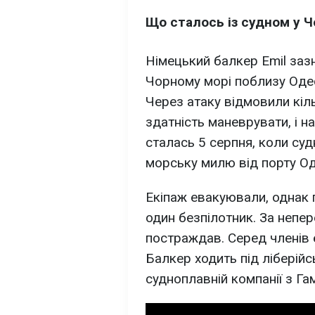
Що сталось із судном у 
Німецький балкер Emil зазн
Чорному морі поблизу Одес
Через атаку відмовили кіль
здатність маневрувати, і н
сталась 5 серпня, коли су
морську милю від порту Од
Екіпаж евакуювали, однак п
один безпілотник. За непер
постраждав. Серед членів 
Балкер ходить під ліберій
судноплавній компанії з Га