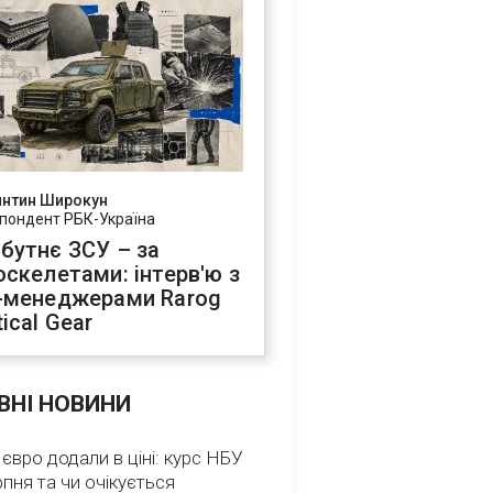
янтин Широкун
пондент РБК-Україна
бутнє ЗСУ – за
оскелетами: інтерв'ю з
-менеджерами Rarog
ical Gear
ВНІ НОВИНИ
 євро додали в ціні: курс НБУ
рпня та чи очікується