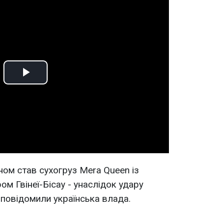
Play
Video
ом став сухогруз Mera Queen із
ом Гвінеї-Бісау - унаслідок удару
 повідомили українська влада.