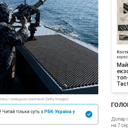
Кост
корес
Май
екз
топ
Tact
лись і німецьких компаній (Getty Images)
ГОЛО
 Читай тільки суть з
РБК-Україна у
Долар і
на 7 се