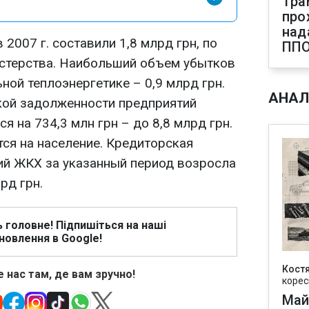
Тра
про
над
2007 г. составили 1,8 млрд грн, по
ПП
стерства. Наибольший объем убытков
ой теплоэнергетике – 0,9 млрд грн.
АНАЛ
кой задолженности предприятий
ся на 734,3 млн грн – до 8,8 млрд грн.
тся на население. Кредиторская
ий ЖКХ за указанный период возросла
рд грн.
ь головне! Підпишіться на наші
новлення в Google!
Кост
 нас там, де вам зручно!
корес
Май