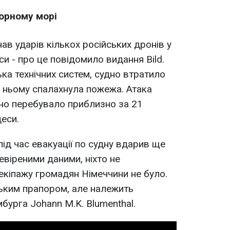
Чорному морі
ав ударів кількох російських дронів у
и - про це повідомило видання Bild.
ка технічних систем, судно втратило
а ньому спалахнула пожежа. Атака
дно перебувало приблизно за 21
еси.
ід час евакуації по судну вдарив ще
евіреними даними, ніхто не
екіпажу громадян Німеччини не було.
ським прапором, але належить
мбурга Johann M.K. Blumenthal.