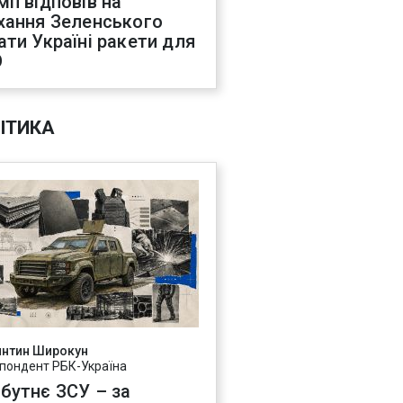
мп відповів на
хання Зеленського
ати Україні ракети для
О
ІТИКА
янтин Широкун
пондент РБК-Україна
бутнє ЗСУ – за