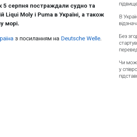
підвищ
к 5 серпня постраждали судно та
 Liqui Moly і Puma в Україні, а також
В Украї
у морі.
відзнач
Без зго
раїна
з посиланням на
Deutsche Welle
.
стартув
перевед
Чи мож
у співр
підстав