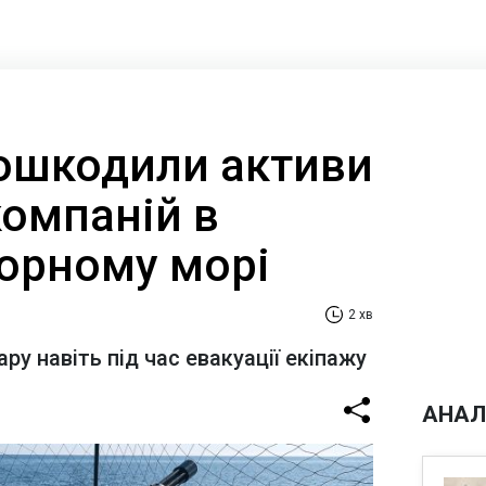
ошкодили активи
компаній в
Чорному морі
2 хв
ару навіть під час евакуації екіпажу
АНАЛ