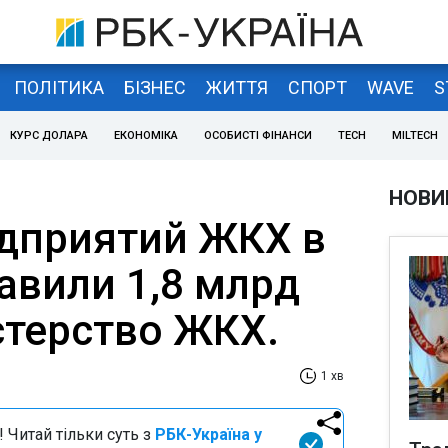
ПОЛІТИКА
БІЗНЕС
ЖИТТЯ
СПОРТ
WAVE
S
КУРС ДОЛАРА
ЕКОНОМІКА
ОСОБИСТІ ФІНАНСИ
TECH
MILTECH
НОВИ
дприятий ЖКХ в
тавили 1,8 млрд
стерство ЖКХ.
1 хв
 Читай тільки суть з
РБК-Україна у