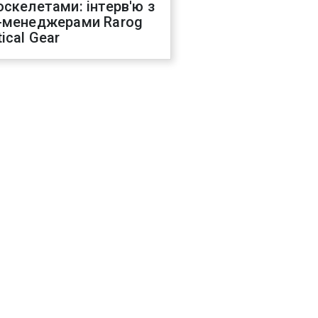
оскелетами: інтерв'ю з
-менеджерами Rarog
ical Gear