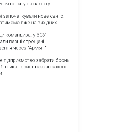
ення попиту на валюту
ні започаткували нове свято,
атимемо вже на вихідних
ди командира: у ЗСУ
али перші спрощені
ення через "Армія+"
е підприємство забрати бронь
обітника: юрист назвав законні
и