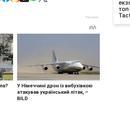
екз
топ
Tact