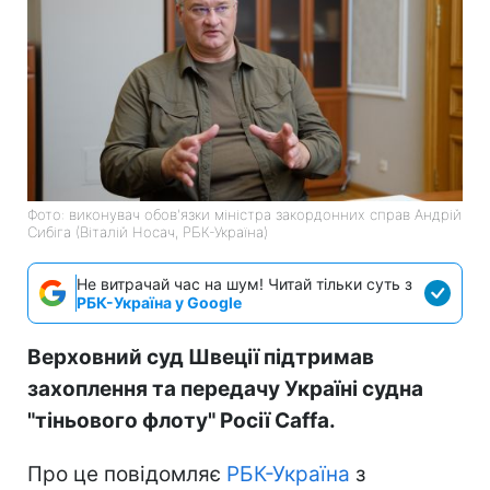
Фото: виконувач обов'язки міністра закордонних справ Андрій
Сибіга (Віталій Носач, РБК-Україна)
Не витрачай час на шум! Читай тільки суть з
РБК-Україна у Google
Верховний суд Швеції підтримав
захоплення та передачу Україні судна
"тіньового флоту" Росії Caffa.
Про це повідомляє
РБК-Україна
з