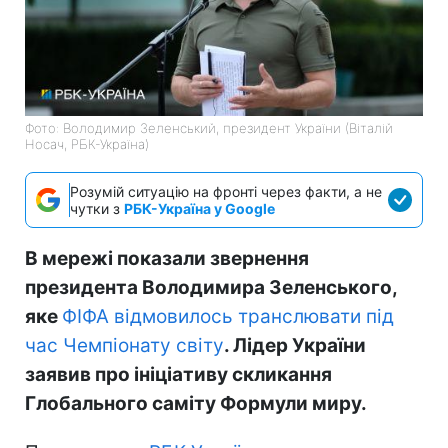
Фото: Володимир Зеленський, президент України (Віталій
Носач, РБК-Україна)
Розумій ситуацію на фронті через факти, а не
чутки з
РБК-Україна у Google
В мережі показали звернення
президента Володимира Зеленського,
яке
ФІФА відмовилось транслювати під
час Чемпіонату світу
. Лідер України
заявив про ініціативу скликання
Глобального саміту Формули миру.