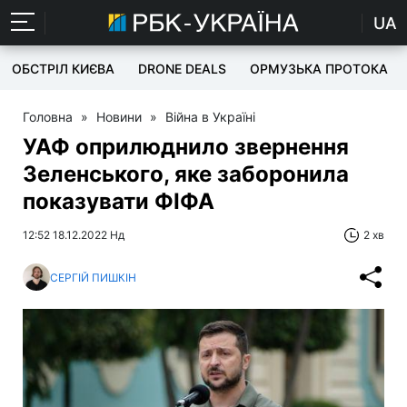
UA
ОБСТРІЛ КИЄВА
DRONE DEALS
ОРМУЗЬКА ПРОТОКА
Головна
»
Новини
»
Війна в Україні
УАФ оприлюднило звернення
Зеленського, яке заборонила
показувати ФІФА
12:52 18.12.2022 Нд
2 хв
СЕРГІЙ ПИШКІН