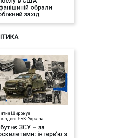
послу в США
фанішиній обрали
обіжний захід
ІТИКА
янтин Широкун
пондент РБК-Україна
бутнє ЗСУ – за
оскелетами: інтерв'ю з