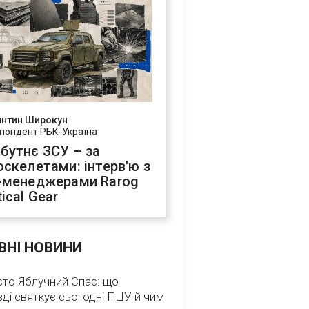
янтин Широкун
пондент РБК-Україна
бутнє ЗСУ – за
оскелетами: інтерв'ю з
-менеджерами Rarog
ical Gear
ВНІ НОВИНИ
сто Яблучний Спас: що
ді святкує сьогодні ПЦУ й чим