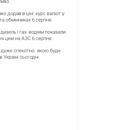
ливо
зко додав в ціні: курс валют у
та обмінниках 6 серпня
 дизель і газ: водіям показали
ні ціни на АЗС 6 серпня
 дуже спекотно: якою буде
в Україні сьогодні