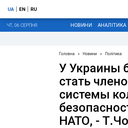
UA
EN
RU
НОВИНИ
АНАЛІТИКА
ЧТ, 06 СЕРПНЯ
Головна
»
Новини
»
Політика
У Украины 
стать член
системы ко
безопаснос
НАТО, - Т.Ч