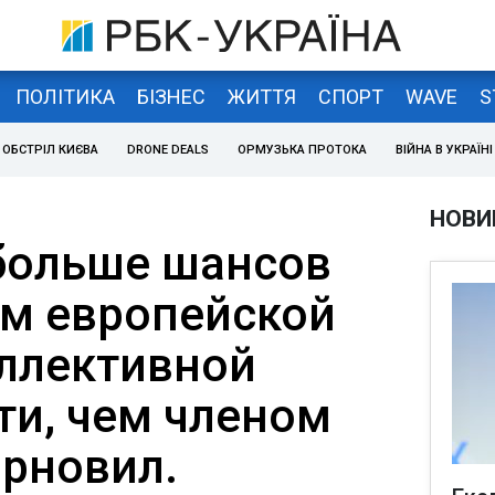
ПОЛІТИКА
БІЗНЕС
ЖИТТЯ
СПОРТ
WAVE
S
ОБСТРІЛ КИЄВА
DRONE DEALS
ОРМУЗЬКА ПРОТОКА
ВІЙНА В УКРАЇНІ
НОВИ
больше шансов
ом европейской
ллективной
ти, чем членом
орновил.