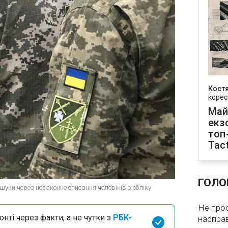
Кост
корес
Май
екз
топ
Tact
ГОЛО
шуки через незаконне списання чоловіків з обліку
Не про
нті через факти, а не чутки з
РБК-
насправ