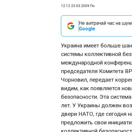
12:12 23.03.2009 Пн
Не витрачай час на шум!
Google
Украина имеет больше шан
системы коллективной без
международной конференц
председателя Комитета ВР
Чорновил, передает корре
видим, как появляется но
безопасности. Эта систем
лет. У Украины должен воз
двери НАТО, где сегодня н
предложить свои инициат
коллективной безопасност