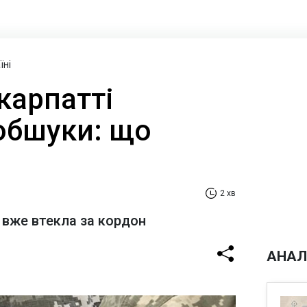
їні
карпатті
обшуки: що
2 хв
 вже втекла за кордон
АНАЛ