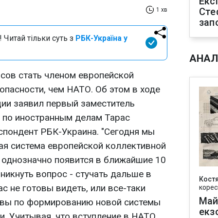
Екс
Сте
1 хв
зап
 Читай тільки суть з
РБК-Україна у
АНАЛ
сов стать членом европейской
опасности, чем НАТО. Об этом в ходе
ии заявил первый заместитель
 по иностранным делам Тарас
спондент РБК-Украина. "Сегодня мы
вая система европейской коллективной
а однозначно появится в ближайшие 10
никнуть вопрос - стучать дальше в
Кост
ас не готовы видеть, или все-таки
корес
Май
ивы по формированию новой системы
екз
и. Учитывая, что вступление в НАТО