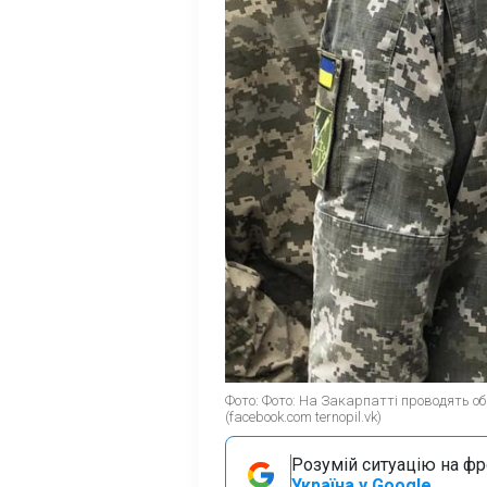
Фото: Фото: На Закарпатті проводять об
(facebook.com ternopil.vk)
Розумій ситуацію на фро
Україна у Google