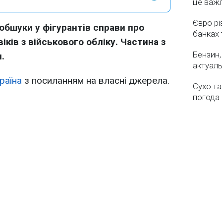
це важ
Євро рі
обшуки у фігурантів справи про
банках 
ків з військового обліку. Частина з
Бензин,
.
актуаль
раїна
з посиланням на власні джерела.
Сухо та
погода 