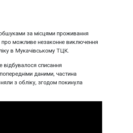
обшуками за місцями проживання
ся про можливе незаконне виключення
бліку в Мукачівському ТЦК.
ме відбувалося списання
 попередніми даними, частина
зняли з обліку, згодом покинула